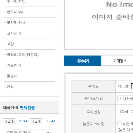
·
후아힌/차암
·
칸차나부리
·
코사멧/라용
·
코사무이
·
코창
·
크라비/팡아(카오락)
·
카오야이
·
풀빌라
투숙일
체크인 :
·
기타
룸/베드타입
- 1객실인원
투숙인원
45.03
40.32
늦은체크아웃
늦은 체
(늦은 체크
2026-08-10 20:26