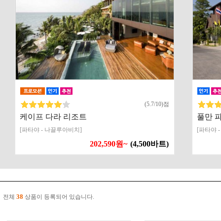
(5.7/10)점
케이프 다라 리조트
풀만 
[파타야 - 나끌루아비치]
[파타야 
202,590원~
(4,500바트)
38
전체
상품이 등록되어 있습니다.