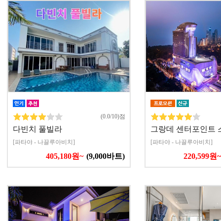
(0.0/10)점
다빈치 풀빌라
그랑데 센터포인트 
[파타야 - 나끌루아비치]
[파타야 - 나끌루아비치]
405,180원~
(9,000바트)
220,599원~