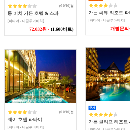
(0.0/10)점
가든 씨뷰 리조트 
롱 비치 가든 호텔 & 스파
[파타야 - 나끌루아비치]
[파타야 - 나끌루아비치]
개별문의
72,032원~
(1,600바트)
(0.0/10)점
웨이 호텔 파타야
가든 클리프 리조트 
[파타야 - 나끌루아비치]
[파타야 - 나끌루아비치]