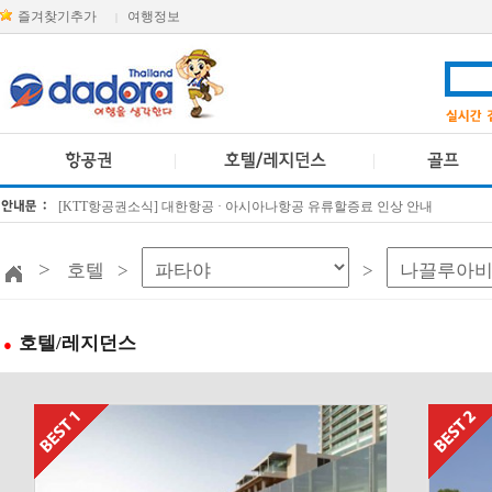
즐겨찾기추가
여행정보
|
[KTT항공권소식] 대한항공 · 아시아나항공 유류할증료 인상 안내
방콕 데일리투어 새 브랜드 DA함께를 소개합니다
>
호텔 >
>
호텔/레지던스
●