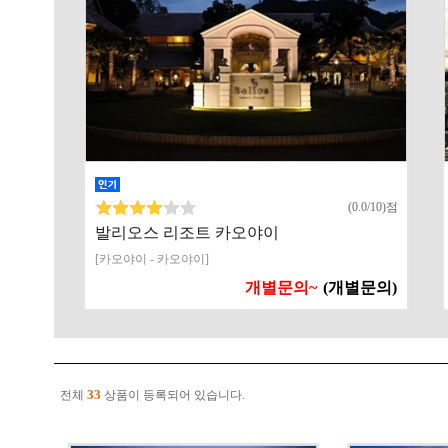
(0.0/10)점
발리오스 리조트 카오야이
[카오야이 - 카오야이]
개별문의~
(개별문의)
33
전체
상품이 등록되어 있습니다.