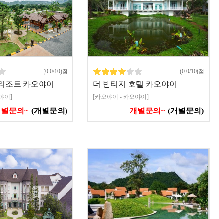
(0.0/10)점
(0.0/10)점
리조트 카오야이
더 빈티지 호텔 카오야이
야이]
[카오야이 - 카오야이]
개별문의~
(개별문의)
개별문의~
(개별문의)