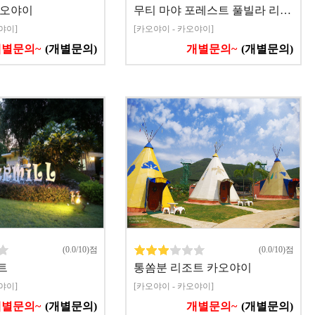
카오야이
무티 마야 포레스트 풀빌라 리…
야이]
[카오야이 - 카오야이]
개별문의~
(개별문의)
개별문의~
(개별문의)
(0.0/10)점
(0.0/10)점
트
통쏨분 리조트 카오야이
야이]
[카오야이 - 카오야이]
개별문의~
(개별문의)
개별문의~
(개별문의)