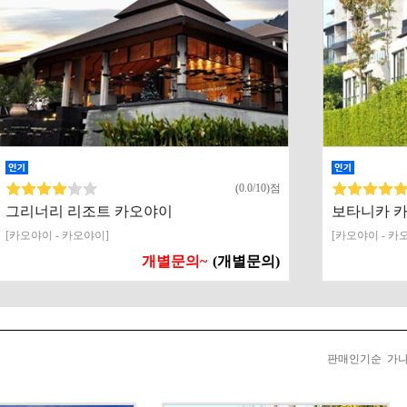
(0.0/10)점
그리너리 리조트 카오야이
보타니카 
[카오야이 - 카오야이]
[카오야이 - 카
개별문의~
(개별문의)
판매인기순
가