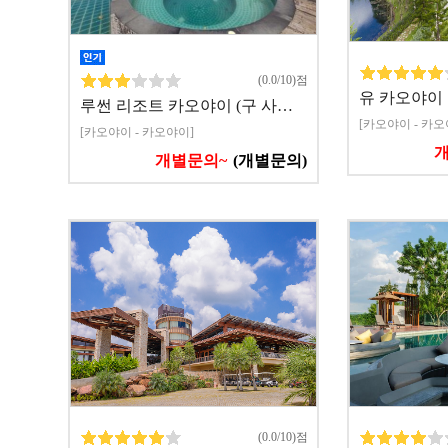
(0.0/10)점
유 카오야이
루썬 리조트 카오야이 (구 사…
[카오야이 - 카오
[카오야이 - 카오야이]
개별문의~
(개별문의)
(0.0/10)점