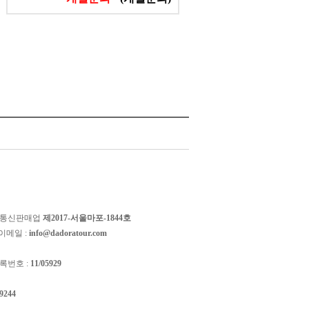
 통신판매업
제2017-서울마포-1844호
이메일 :
info@dadoratour.com
록번호 :
11/05929
-9244