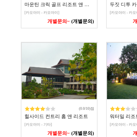
마운틴 크릭 골프 리조트 앤 …
두짓 디투 
[카오야이 - 카오야이]
[카오야이 - 카오
개별문의~
(개별문의)
(0.0/10)점
힐사이드 컨트리 홈 앤 리조트
워터밀 리조
[카오야이 - 기타]
[카오야이 - 카오
개별문의~
(개별문의)