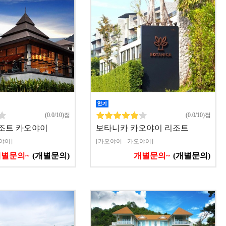
(0.0/10)점
(0.0/10)점
조트 카오야이
보타니카 카오야이 리조트
야이]
[카오야이 - 카오야이]
개별문의~
(개별문의)
개별문의~
(개별문의)