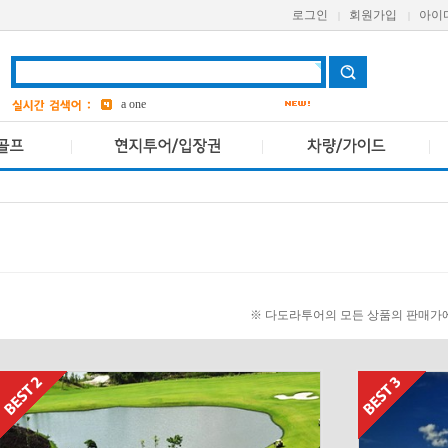
로그인
회원가입
아이
|
|
aetas
bangkok
7
Avani
a one
grand
3
ASQ
2
pcr
4
※ 다도라투어의 모든 상품의 판매