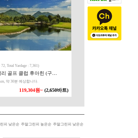
: 72, Total Yardage : 7,361)
리 골프 클럽 후아힌 (구…
km, 약 30분 예상합니다.
119,304원~
(2,650바트)
린피 낮은순
주말그린피 높은순
주말그린피 낮은순