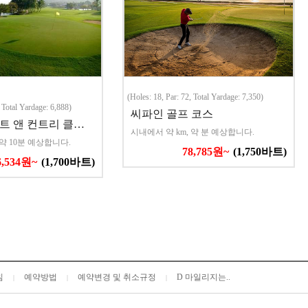
(Holes: 18, Par: 72, Total Yardage: 7,350)
, Total Yardage: 6,888)
씨파인 골프 코스
트 앤 컨트리 클…
시내에서 약 km, 약 분 예상합니다.
 약 10분 예상합니다.
78,785원~
(1,750바트)
6,534원~
(1,700바트)
침
예약방법
예약변경 및 취소규정
D 마일리지는..
|
|
|