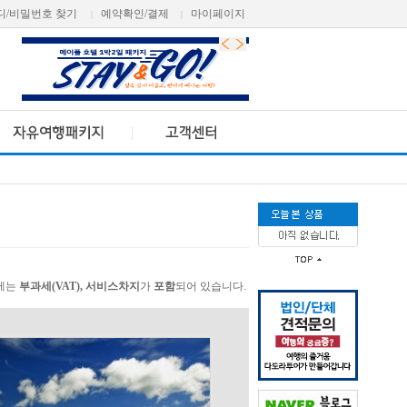
디/비밀번호 찾기
예약확인/결제
마이페이지
|
|
가에는
부과세(VAT), 서비스차지
가
포함
되어 있습니다.