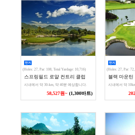
(Holes: 27, Par: 108, Total Yardage: 10,716)
(Holes: 27, Par: 72
스프링필드 로얄 컨트리 클럽
블랙 마운틴
시내에서 약 30-km, 약 40분 예상합니다.
시내에서 약 10k
58,527원~
(1,300바트)
20