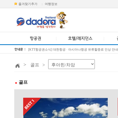
즐겨찾기추가
여행정보
|
[KTT항공권소식] 대한항공 · 아시아나항공 유류할증료 인상 안내
방콕 데일리투어 새 브랜드 DA함께를 소개합니다
>
골프 >
골프
●