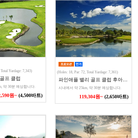
, Total Yardage: 7,343)
(Holes: 18, Par: 72, Total Yardage: 7,361)
 골프 클럽
파인애플 밸리 골프 클럽 후아…
m, 약 30분 예상합니다.
시내에서 약 25km, 약 30분 예상합니다.
2,590원~
(4,500바트)
119,304원~
(2,650바트)