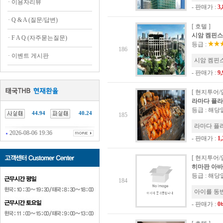
·
이용자리뷰
- 판매가 :
3
·
Q & A (질문/답변)
[ 호텔 ]
시암 켐핀스키 
·
F A Q (자주묻는질문)
등급 :
186
·
이벤트 게시판
시암 켐핀스키
- 판매가 :
9
[ 현지투어/
라마다 플라자
등급 : 해당
44.94
40.24
185
라마다 플라
2026-08-06 19:36
- 판매가 :
1
[ 현지투어/
히마판 아바타 
등급 : 해당
184
아이를 동
- 판매가 :
0