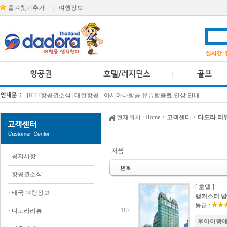
즐겨찾기추가
여행정보
|
[KTT항공권소식] 대한항공 · 아시아나항공 유류할증료 인상 안내
방콕 데일리투어 새 브랜드 DA함께를 소개합니다
현재위치 :
Home
> 고객센터 >
다도라 리
처음
·
공지사항
·
항공권소식
[ 호텔 ]
·
태국 여행정보
랭커스터 방콕 
등급 :
187
·
다도라리뷰
후아이쾅에