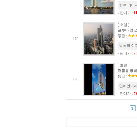
방콕 리버사
- 판매가 :
1
[ 호텔 ]
르부아 앳 스테
등급 :
179
방콕의 야경
- 판매가 :
7
[ 호텔 ]
더블유 방콕 호
등급 :
178
연예인이라면
- 판매가 :
1