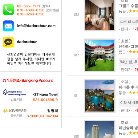
[ 호텔 ]
그랜드 수쿰빗 
등급 :
183
소피텔 스
- 판매가 :
[ 호텔 ]
센타라 그랜드
등급 :
182
94년 된,
- 판매가 :
[ 호텔 ]
쉐라톤 후아힌 
등급 :
181
이래서 쉐
- 판매가 :
[ 호텔 ]
페닌슐라 방콕 
등급 :
180