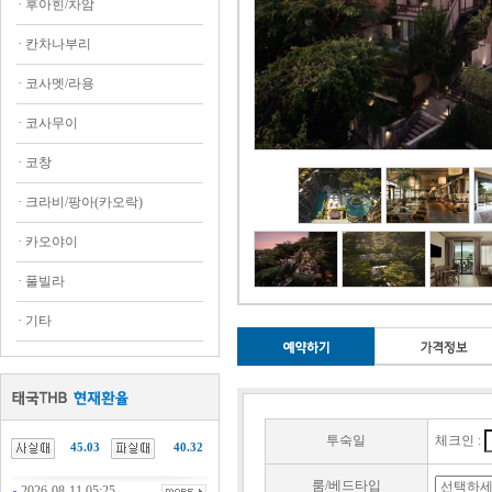
·
후아힌/차암
·
칸차나부리
·
코사멧/라용
·
코사무이
·
코창
·
크라비/팡아(카오락)
·
카오야이
·
풀빌라
·
기타
투숙일
체크인 :
45.03
40.32
룸/베드타입
2026-08-11 05:25