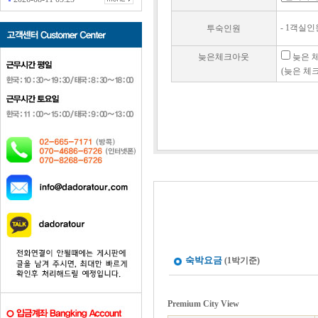
- 1객실인원
투숙인원
늦은체크아웃
늦은 체
(늦은 체크
숙박요금
(1박기준)
Premium City View