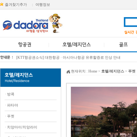
즐겨찾기추가
여행정보
|
[KTT항공권소식] 대한항공 · 아시아나항공 유류할증료 인상 안내
방콕 데일리투어 새 브랜드 DA함께를 소개합니다
현재위치 :
Home
>
호텔/레지던스
>
푸켓
·
방콕
·
파타야
·
푸켓
·
치앙마이/치앙라이