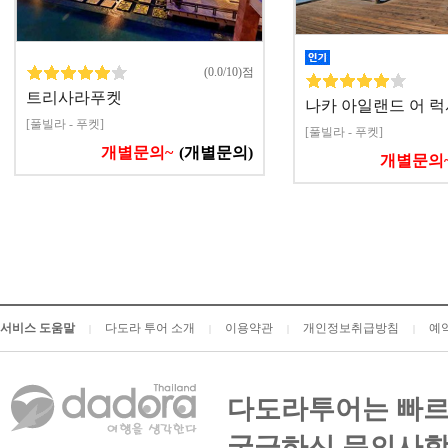
(0.0/10)점
트리사라푸켓
나카 아일랜드 어 
[풀빌라 - 푸켓]
[풀빌라 - 푸켓]
개별문의~
(개별문의)
개별문의
서비스 도움말
다도라 투어 소개
이용약관
개인정보취급방침
예
|
|
|
|
다도라투어는 빠르
궁금하신 문의사항