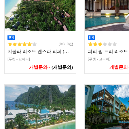
(0.0/10)점
지볼라 리조트 앤스파 피피 (…
피피 팜 트리 리조트
[푸켓 - 꼬피피]
[푸켓 - 꼬피피]
개별문의~
(개별문의)
개별문의