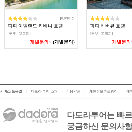
(0.0/10)점
피피 아일랜드 카바나 호텔
피피 하버뷰 호텔
[푸켓 - 꼬피피]
[푸켓 - 꼬피피]
개별문의~
(개별문의)
개별문의
서비스 도움말
다도라 투어 소개
이용약관
개인정보취급방침
예
|
|
|
|
다도라투어는 빠르
궁금하신 문의사항