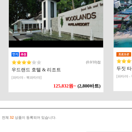
(0.0/10)점
두짓 
우드랜드 호텔 & 리조트
[파타야 -
[파타야 - 북파타야]
125,832원~
(2,800바트)
32
전체
상품이 등록되어 있습니다.