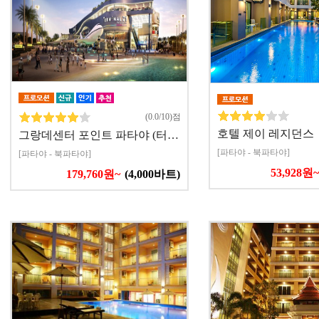
(0.0/10)점
호텔 제이 레지던스
그랑데센터 포인트 파타야 (터…
[파타야 - 북파타야]
[파타야 - 북파타야]
53,928원~
179,760원~
(4,000바트)