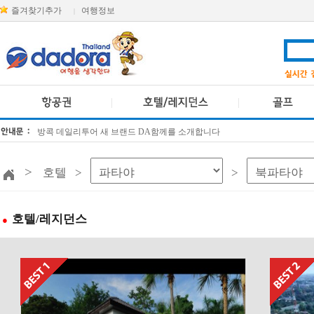
즐겨찾기추가
여행정보
|
방콕 데일리투어 새 브랜드 DA함께를 소개합니다
[KTT항공권소식] 대한항공 · 아시아나항공 유류할증료 인상 안내
>
호텔 >
>
호텔/레지던스
●