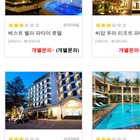
(0.0/10)점
베스트 벨라 파타야 호텔
씨암 푸라 리조트 
[파타야 - 북파타야]
[파타야 - 북파타야]
개별문의~
(개별문의)
개별문의
(0.0/10)점