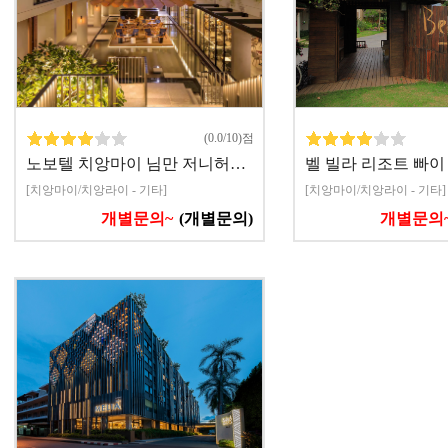
(0.0/10)점
노보텔 치앙마이 님만 저니허…
벨 빌라 리조트 빠이 
[치앙마이/치앙라이 - 기타]
[치앙마이/치앙라이 - 기타]
개별문의~
(개별문의)
개별문의