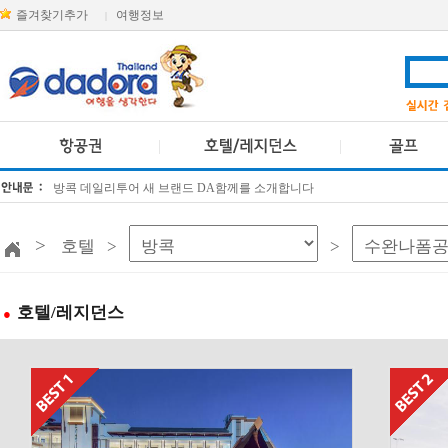
즐겨찾기추가
여행정보
|
방콕 데일리투어 새 브랜드 DA함께를 소개합니다
[KTT항공권소식] 대한항공 · 아시아나항공 유류할증료 인상 안내
>
호텔 >
>
호텔/레지던스
●