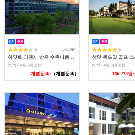
(0.0/10)점
하얏트 리젠시 방콕 수완나품…
섬밋 윈드밀 골프 스
[방콕 - 수완나폼공항]
[방콕 - 수완나폼공항]
개별문의~
(개별문의)
166,278원~