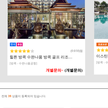
(0.0/10)점
이스틴
힐튼 방콕 수완나품 방콕 골프 리조…
[방콕 -
[방콕 - 수완나폼공항]
개별문의~
(개별문의)
39
전체
상품이 등록되어 있습니다.