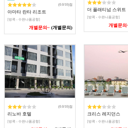
(0.0/10)점
더 플래티넘 스위트
아마타 란타 리조트
[방콕 - 수완나폼공항]
[방콕 - 수완나폼공항]
개별문의
개별문의~
(개별문의)
(0.0/10)점
리노바 호텔
크리스 레지던스
[방콕 - 수완나폼공항]
[방콕 - 수완나폼공항]