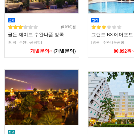
(0.0/10)점
골든 제이드 수완나품 방콕
그랜드 BS 에어포트
[방콕 - 수완나폼공항]
[방콕 - 수완나폼공항]
개별문의~
(개별문의)
80,892원~