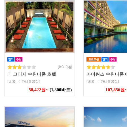
(0.0/10)점
더 코티지 수완나품 호텔
아마란스 수완나품 
[방콕 - 수완나폼공항]
[방콕 - 수완나폼공항]
58,422원~
(1,300바트)
107,856원~