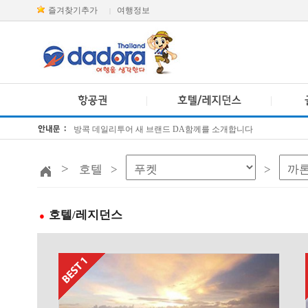
즐겨찾기추가
여행정보
|
방콕 데일리투어 새 브랜드 DA함께를 소개합니다
[KTT항공권소식] 대한항공 · 아시아나항공 유류할증료 인상 안내
>
호텔 >
>
호텔/레지던스
●