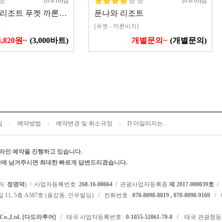
(0.0/10)점
(0.0/10)점
 리조트 푸켓 까론…
푼나와 리조트
]
[푸켓 - 까론비치]
4,820원~
(3,000바트)
개별문의~
(개별문의)
침
예약방법
예약변경 및 취소규정
D 마일리지는..
|
|
|
라인 예약을 진행하고 있습니다.
시판에 남겨주시면 최대한 빠르게 답변드리겠습니다.
자:
정명덕
) / 사업자등록번호:
268-16-00664
/ 관광사업자등록증
제 2017-000039호
/
 11, 5층 A587호 (용강동, 인우빌딩) / 전화번호 :
070-8098-8819 , 070-8098-9169
/ 
l Co.,Ltd. [다도라투어]
/ 태국 사업자등록번호 :
0-1055-52061-79-8
/ 태국 관광청등