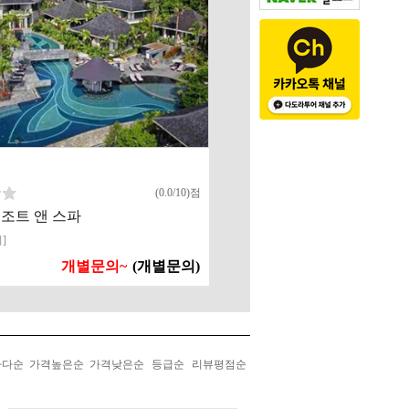
(0.0/10)점
조트 앤 스파
]
개별문의~
(개별문의)
나다순
가격높은순
가격낮은순
등급순
리뷰평점순