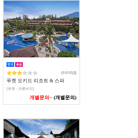
(0.0/10)점
푸켓 오키드 리조트 & 스파
[푸켓 - 까론비치]
개별문의~
(개별문의)