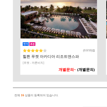
(0.0/10)점
힐튼 푸켓 아카디아 리조트앤스파
[푸켓 - 까론비치]
개별문의~
(개별문의)
16
전체
상품이 등록되어 있습니다.