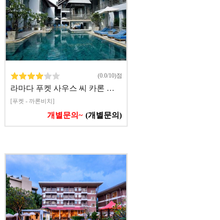
(0.0/10)점
라마다 푸켓 사우스 씨 카론 …
[푸켓 - 까론비치]
개별문의~
(개별문의)