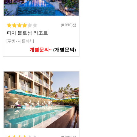
(0.0/10)점
피치 블로섬 리조트
[푸켓 - 까론비치]
개별문의~
(개별문의)