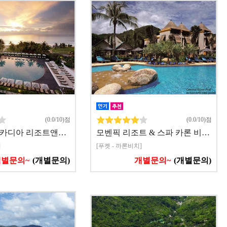
(0.0/10)점
(0.0/10)점
아카디아 리조트앤…
모벤픽 리조트 & 스파 카론 비…
]
[푸켓 - 까론비치]
개별문의~
(개별문의)
개별문의~
(개별문의)