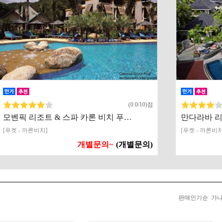
(0.0/10)점
모벤픽 리조트 & 스파 카론 비치 푸…
만다라바 리
[푸켓 - 까론비치]
[푸켓 - 까론비치
개별문의~
(개별문의)
판매인기순
가