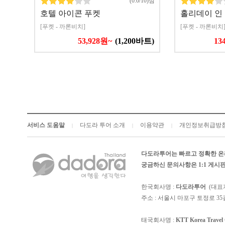
(0.0/10)점
호텔 아이콘 푸켓
홀리데이 인
[푸켓 - 까론비치]
[푸켓 - 까론비치
53,928원~
(1,200바트)
13
서비스 도움말
다도라 투어 소개
이용약관
개인정보취급방
|
|
|
다도라투어는 빠르고 정확한 온
궁금하신 문의사항은 1:1 게
한국회사명 :
다도라투어
(대표
주소 : 서울시 마포구 토정로 35길
태국회사명 :
KTT Korea Trave