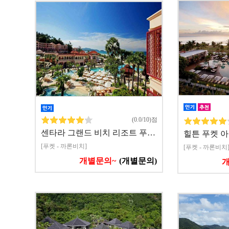
(0.0/10)점
센타라 그랜드 비치 리조트 푸…
힐튼 푸켓 
[푸켓 - 까론비치]
[푸켓 - 까론비치
개별문의~
(개별문의)