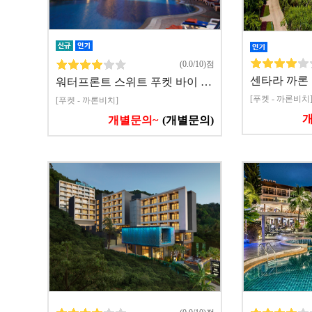
(0.0/10)점
센타라 까론
워터프론트 스위트 푸켓 바이 …
[푸켓 - 까론비치
[푸켓 - 까론비치]
개별문의~
(개별문의)