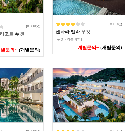
(0.0/10)점
(0.0/10)점
센타라 빌라 푸켓
 리조트 푸켓
[푸켓 - 까론비치]
]
개별문의~
(개별문의)
개별문의~
(개별문의)