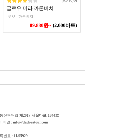
(0.0/10)점
글로우 미라 까론비치
[푸켓 - 까론비치]
89,880원~
(2,000바트)
 통신판매업
제2017-서울마포-1844호
이메일 :
info@dadoratour.com
록번호 :
11/05929