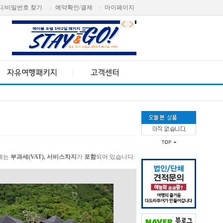
디/비밀번호 찾기
예약확인/결제
마이페이지
|
|
가에는
부과세(VAT), 서비스차지
가
포함
되어 있습니다.