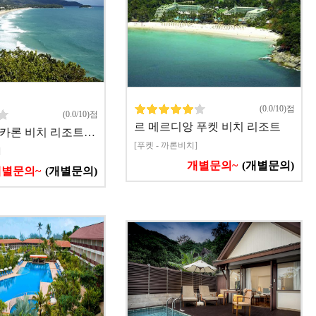
(0.0/10)점
(0.0/10)점
르 메르디앙 푸켓 비치 리조트
 카론 비치 리조트…
[푸켓 - 까론비치]
]
개별문의~
(개별문의)
개별문의~
(개별문의)