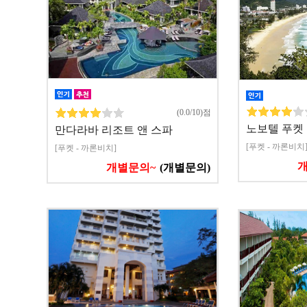
(0.0/10)점
노보텔 푸켓
만다라바 리조트 앤 스파
[푸켓 - 까론비치
[푸켓 - 까론비치]
개별문의~
(개별문의)