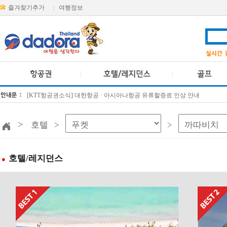
즐겨찾기추가
여행정보
|
[KTT항공권소식] 대한항공 · 아시아나항공 유류할증료 인상 안내
방콕 데일리투어 새 브랜드 DA함께를 소개합니다
>
호텔 >
>
호텔/레지던스
●