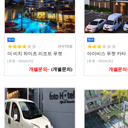
(0.0/10)점
더 비치 하이츠 리조트 푸켓
아이비스 푸켓 카타
[푸켓 - 까따비치]
[푸켓 - 까따비치]
개별문의~
(개별문의)
개별문의