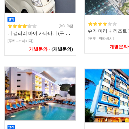
(0.0/10)점
슈가 마리나 리조트
더 갤러리 바이 카타타니 (구-…
[푸켓 - 까따비치]
[푸켓 - 까따비치]
개별문의
개별문의~
(개별문의)