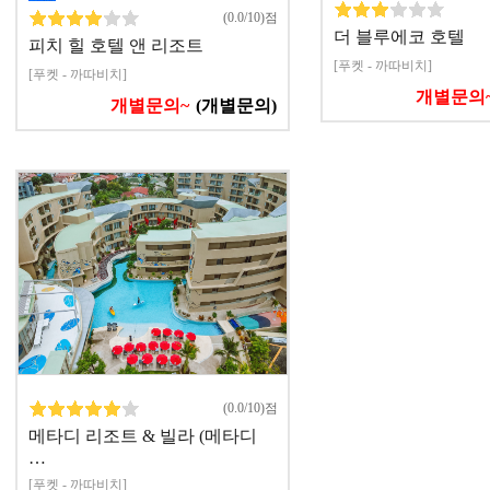
(0.0/10)점
더 블루에코 호텔
피치 힐 호텔 앤 리조트
[푸켓 - 까따비치]
[푸켓 - 까따비치]
개별문의
개별문의~
(개별문의)
(0.0/10)점
메타디 리조트 & 빌라 (메타디
…
[푸켓 - 까따비치]