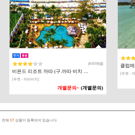
(0.0/10)점
클럽메
비욘드 리조트 까따 (구.까따 비치 …
[푸켓 -
[푸켓 - 까따비치]
개별문의~
(개별문의)
17
전체
상품이 등록되어 있습니다.