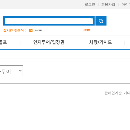
로그인
회원가입
아이
|
|
grand
2
AETAS
a one
avani
bangkok
2
Pcr
앳 마인드
5
판매인기순
가