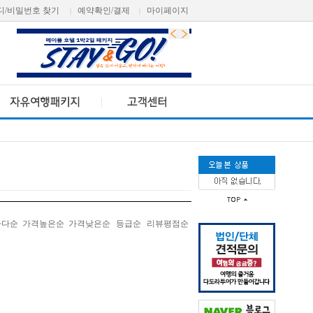
디/비밀번호 찾기
예약확인/결제
마이페이지
|
|
나다순
가격높은순
가격낮은순
등급순
리뷰평점순