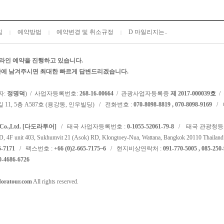
침
예약방법
예약변경 및 취소규정
D 마일리지는..
|
|
|
라인 예약을 진행하고 있습니다.
시판에 남겨주시면 최대한 빠르게 답변드리겠습니다.
자:
정명덕
) / 사업자등록번호:
268-16-00664
/ 관광사업자등록증
제 2017-000039호
/
 11, 5층 A587호 (용강동, 인우빌딩) / 전화번호 :
070-8098-8819 , 070-8098-9169
/ 
l Co.,Ltd. [다도라투어]
/ 태국 사업자등록번호 :
0-1055-52061-79-8
/ 태국 관광청등
F unit 403, Sukhumvit 21 (Asok) RD, Klongtoey-Nua, Wattana, Bangkok 20110 Thailand
5-7171
/ 팩스번호 :
+66 (0)2-665-7175~6
/ 현지비상연락처 :
091-770-5005 , 085-250
0-4686-6726
oratour.com
All rights reserved.