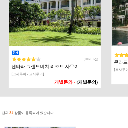
(0.0/10)점
콘라드
센타라 그랜드비치 리조트 사무이
[코사무이
[코사무이 - 코사무이]
개별문의~
(개별문의)
34
전체
상품이 등록되어 있습니다.