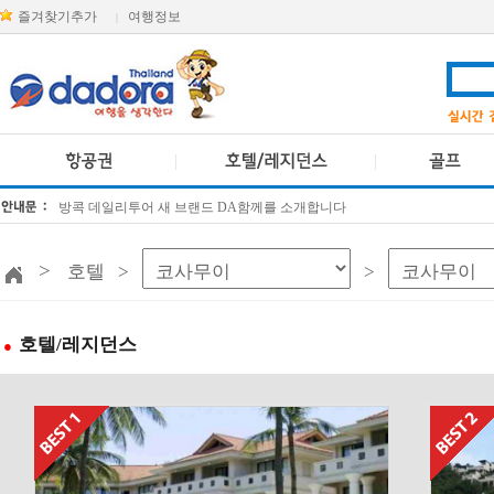
즐겨찾기추가
여행정보
|
방콕 데일리투어 새 브랜드 DA함께를 소개합니다
[KTT항공권소식] 대한항공 · 아시아나항공 유류할증료 인상 안내
>
호텔 >
>
호텔/레지던스
●