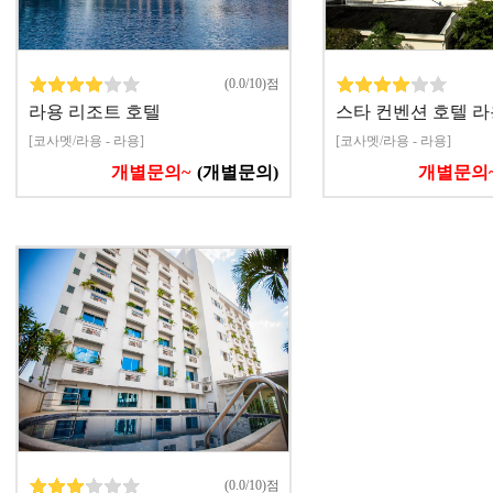
(0.0/10)점
라용 리조트 호텔
스타 컨벤션 호텔 라
[코사멧/라용 - 라용]
[코사멧/라용 - 라용]
개별문의~
(개별문의)
개별문의
(0.0/10)점