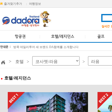
즐겨찾기추가
여행정보
|
방콕 데일리투어 새 브랜드 DA함께를 소개합니다
[KTT항공권소식] 대한항공 · 아시아나항공 유류할증료 인상 안내
>
호텔 >
>
호텔/레지던스
●