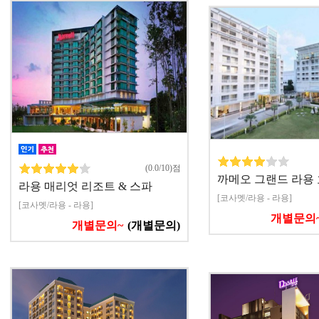
(0.0/10)점
까메오 그랜드 라용 
라용 매리엇 리조트 & 스파
[코사멧/라용 - 라용]
[코사멧/라용 - 라용]
개별문의
개별문의~
(개별문의)