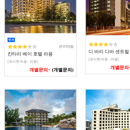
(0.0/10)점
디 바리 디바 센트럴
칸타리 베이 호텔 라용
[코사멧/라용 - 라용]
[코사멧/라용 - 라용]
개별문의
개별문의~
(개별문의)