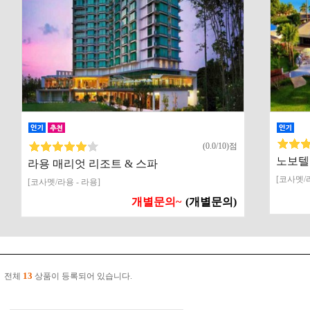
(0.0/10)점
노보텔
라용 매리엇 리조트 & 스파
[코사멧/라
[코사멧/라용 - 라용]
개별문의~
(개별문의)
13
전체
상품이 등록되어 있습니다.