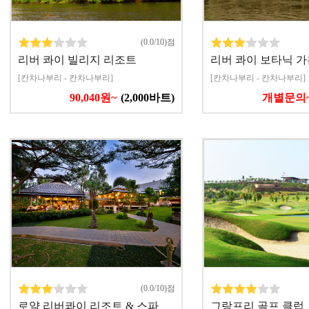
(0.0/10)점
리버 콰이 빌리지 리조트
리버 콰이 보타닉 가
[칸차나부리 - 칸차나부리]
[칸차나부리 - 칸차나부리]
90,040원~
(2,000바트)
개별문의
(0.0/10)점
로얄 리버콰이 리조트 & 스파
그랑프리 골프 클럽