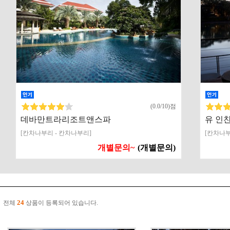
(0.0/10)점
데바만트라리조트앤스파
유 인
[칸차나부리 - 칸차나부리]
[칸차나부
개별문의~
(개별문의)
24
전체
상품이 등록되어 있습니다.