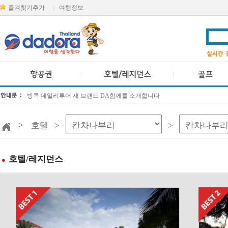
즐겨찾기추가
여행정보
|
방콕 데일리투어 새 브랜드 DA함께를 소개합니다
[KTT항공권소식] 대한항공 · 아시아나항공 유류할증료 인상 안내
>
호텔 >
>
호텔/레지던스
●