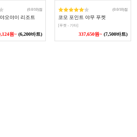
(0.0/10)점
(0.0/10)점
 야오야이 리조트
코모 포인트 야무 푸켓
[푸켓 - 기타]
9,124원~
(6,200바트)
337,650원~
(7,500바트)