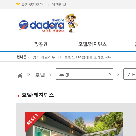
즐겨찾기추가
여행정보
|
방콕 데일리투어 새 브랜드 DA함께를 소개합니다
[KTT항공권소식] 대한항공 · 아시아나항공 유류할증료 인상 안내
>
호텔 >
>
호텔/레지던스
●