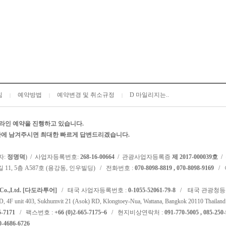
침
예약방법
예약변경 및 취소규정
D 마일리지는..
|
|
|
라인 예약을 진행하고 있습니다.
시판에 남겨주시면 최대한 빠르게 답변드리겠습니다.
자:
정명덕
) / 사업자등록번호:
268-16-00664
/ 관광사업자등록증
제 2017-000039호
/
 11, 5층 A587호 (용강동, 인우빌딩) / 전화번호 :
070-8098-8819 , 070-8098-9169
/ 
l Co.,Ltd. [다도라투어]
/ 태국 사업자등록번호 :
0-1055-52061-79-8
/ 태국 관광청등
F unit 403, Sukhumvit 21 (Asok) RD, Klongtoey-Nua, Wattana, Bangkok 20110 Thailand
5-7171
/ 팩스번호 :
+66 (0)2-665-7175~6
/ 현지비상연락처 :
091-770-5005 , 085-250
0-4686-6726