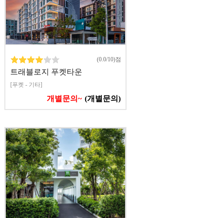
(0.0/10)점
트래블로지 푸켓타운
[푸켓 - 기타]
개별문의~
(개별문의)