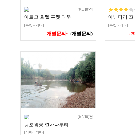
(0.0/10)점
아르코 호텔 푸켓 타운
아난타라 꼬
[푸켓 - 기타]
[푸켓 - 기타]
개별문의~
(개별문의)
27
(0.0/10)점
왕포캠핑 깐차나부리
[기타 - 기타]