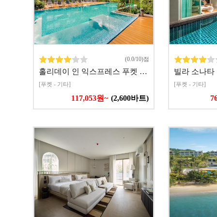
(0.0/10)점
홀리데이 인 익스프레스 푸켓 …
빌라 소나타
[푸켓 - 기타]
[푸켓 - 기타]
117,053원~
(2,600바트)
7