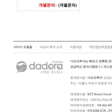
개별문의~
(개별문의)
서비스 도움말
다도라 투어 소개
이용약관
개인정보취급방
|
|
|
다도라투어는 빠르고 정확한 온
궁금하신 문의사항은 1:1 게
한국회사명 :
다도라투어
(대표
주소 : 서울시 마포구 토정로 35길
태국회사명 :
KTT Korea Trave
태국현지주소 : 18/8 Fico Place BD, 4
태국현지전화번호 :
+66 (0)2-66
인터넷전화 :
070-8268-6726 , 07