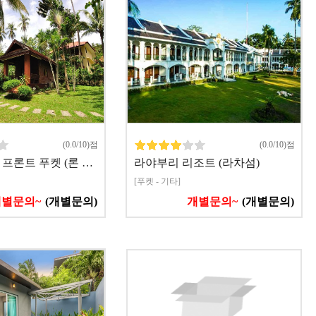
(0.0/10)점
(0.0/10)점
 프론트 푸켓 (론 …
라야부리 리조트 (라차섬)
[푸켓 - 기타]
개별문의~
(개별문의)
개별문의~
(개별문의)