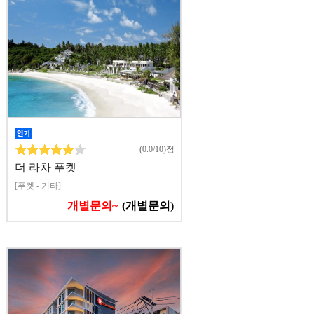
(0.0/10)점
더 라차 푸켓
[푸켓 - 기타]
개별문의~
(개별문의)