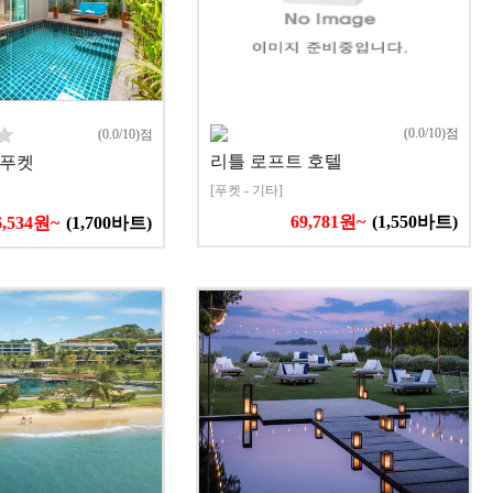
(0.0/10)점
(0.0/10)점
리틀 로프트 호텔
 푸켓
[푸켓 - 기타]
69,781원~
(1,550바트)
6,534원~
(1,700바트)