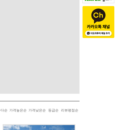
나다순
가격높은순
가격낮은순
등급순
리뷰평점순