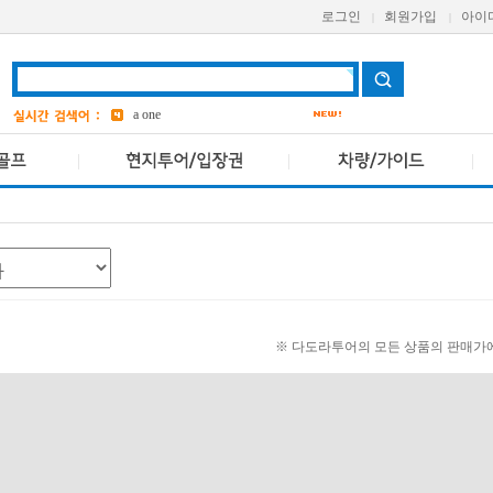
aetas
로그인
회원가입
아이
|
|
Avani
bangkok
6
a one
grand
3
ASQ
2
pcr
4
※ 다도라투어의 모든 상품의 판매