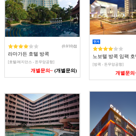
(0.0/10)점
라마가든 호텔 방콕
노보텔 방콕 임팩 호
[호텔/레지던스 - 돈무앙공항]
[방콕 - 돈무앙공항]
개별문의~
(개별문의)
개별문의