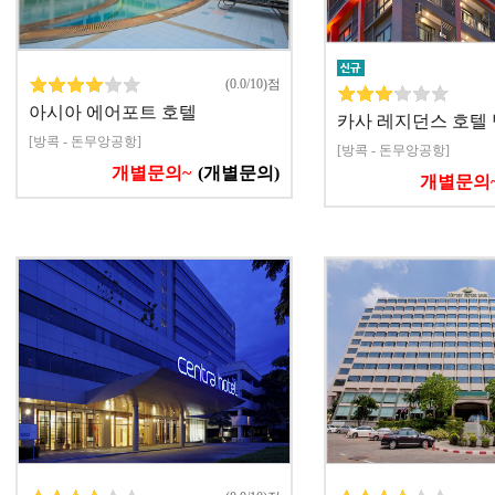
(0.0/10)점
아시아 에어포트 호텔
카사 레지던스 호텔 
[방콕 - 돈무앙공항]
[방콕 - 돈무앙공항]
개별문의~
(개별문의)
개별문의