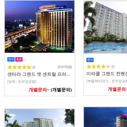
(0.0/10)점
미라클 그랜드 컨벤션
센타라 그랜드 앳 센트럴 프라…
[호텔/레지던스 - 돈무앙공
[방콕 - 돈무앙공항]
개별문의
개별문의~
(개별문의)