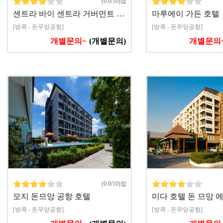
(0.0/10)점
센트라 바이 센트라 거버먼트 …
마루에이 가든 호텔
[방콕 - 돈무앙공항]
[방콕 - 돈무앙공항]
개별문의~
(개별문의)
개별문의
(0.0/10)점
모지 돈므앙 공항 호텔
미다 호텔 돈 므앙 
[방콕 - 돈무앙공항]
[방콕 - 돈무앙공항]