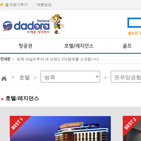
즐겨찾기추가
여행정보
|
방콕 데일리투어 새 브랜드 DA함께를 소개합니다
[KTT항공권소식] 대한항공 · 아시아나항공 유류할증료 인상 안내
>
호텔 >
>
호텔/레지던스
●