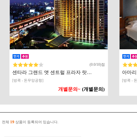
(0.0/10)점
센타라 그랜드 앳 센트럴 프라자 랏…
아마리
[방콕 - 돈무앙공항]
[방콕 -
개별문의~
(개별문의)
19
전체
상품이 등록되어 있습니다.