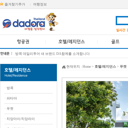
즐겨찾기추가
여행정보
|
방콕 데일리투어 새 브랜드 DA함께를 소개합니다
[KTT항공권소식] 대한항공 · 아시아나항공 유류할증료 인상 안내
현재위치 :
Home
>
호텔/레지던스
>
푸켓
·
방콕
·
파타야
·
푸켓
·
치앙마이/치앙라이