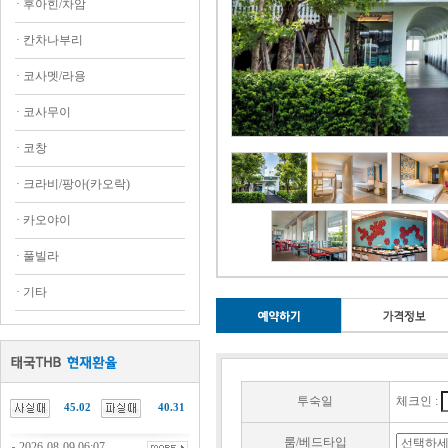
·
후아힌/차암
·
칸차나부리
·
코사멧/라용
·
코사무이
·
코창
·
크라비/팡아(카오락)
·
카오야이
·
풀빌라
·
기타
투숙일
체크인 :
45.02
40.31
룸/베드타입
2026-08-09 06:07