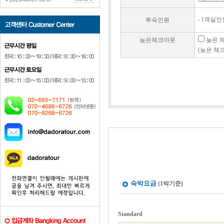
- 1객실인원
투숙인원
늦은체크아웃
늦은 체
(늦은 체크
숙박요금
(1박기준)
Standard