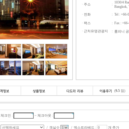
1030/4 Ra
· 주소
:
Bangkok, 
· 전화
:
Tel : +66
· 팩스
:
Fax : +66
· 근처유명관광지
:
룸피니 공
(
9.5
점)
체크인 :
~ 체크아웃 :
/ 객실수
/ 엑스트라베드 :
개 추가