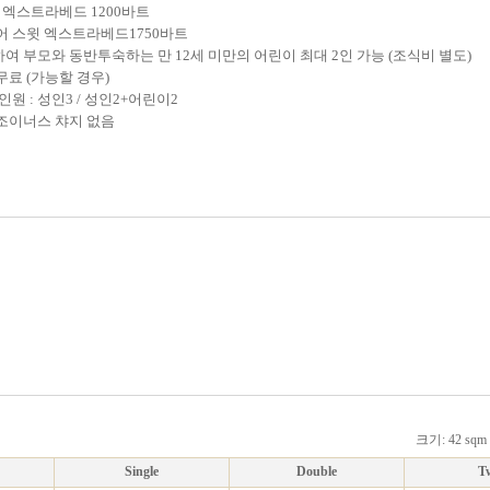
: 엑스트라베드 1200바트
어 스윗 엑스트라베드1750바트
여 부모와 동반투숙하는 만 12세 미만의 어린이 최대 2인 가능 (조식비 별도)
무료 (가능할 경우)
원 : 성인3 / 성인2+어린이2
조이너스 챠지 없음
크기: 42 s
Single
Double
T