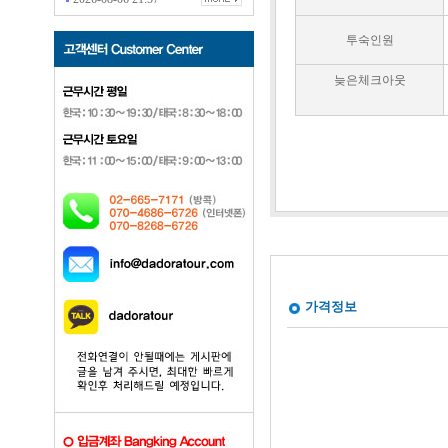
투숙인원
늦은체크아웃
가격정보