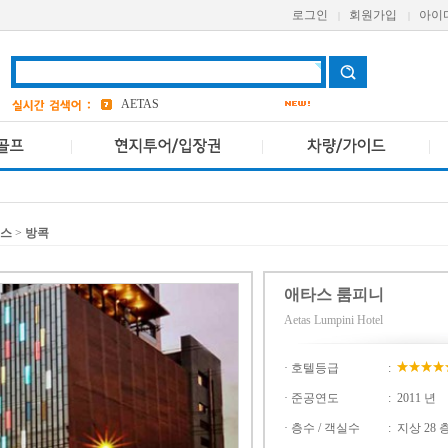
a one
로그인
회원가입
아이
|
|
AVANI
bangkok
1
앳 마인드
4
AETAS
던스
>
방콕
애타스 룸피니
Aetas Lumpini Hotel
· 호텔등급
:
· 준공연도
:
2011 년
· 층수 / 객실수
:
지상 28 층