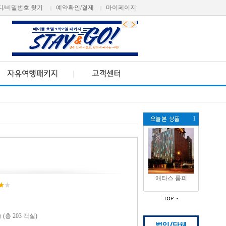
디/비밀번호 찾기
예약확인/결제
마이페이지
|
|
1
애타스 룸피
 (총 203 객실)