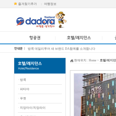
즐겨찾기추가
여행정보
|
방콕 데일리투어 새 브랜드 DA함께를 소개합니다
[KTT항공권소식] 대한항공 · 아시아나항공 유류할증료 인상 안내
현재위치 :
Home
>
호텔/레지
·
방콕
·
파타야
·
푸켓
·
치앙마이/치앙라이