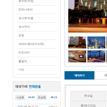
·
후아힌/차암
·
칸차나부리
·
코사멧/라용
·
코사무이
·
코창
·
크라비/팡아(카오락)
·
카오야이
·
풀빌라
·
기타
투숙일
44.94
40.24
룸/베드타입
2026-08-06 21:57