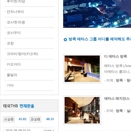
·
후아힌/차암
·
칸차나부리
·
코사멧/라용
·
코사무이
방콕 에타스 그룹 어디를 예약해도 추
·
코창
·
크라비/팡아(카오락)
디 애타스 방콕
·
카오야이
에타스 방콕 (Ae
아에타스 룸피니,
·
풀빌라
- 지역 :
방콕
>
랑
·
기타
애타스 레지던스
- 지역 :
방콕
>
실
45.02
40.31
2026-08-09 01:01