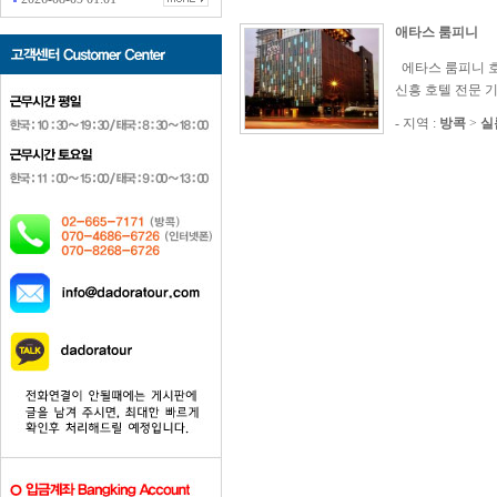
애타스 룸피니
에타스 룸피니 호텔 (t
신흥 호텔 전문 
- 지역 :
방콕
>
실