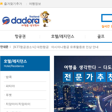
즐겨찾기추가
여행정보
|
[KTT항공권소식] 대한항공 · 아시아나항공 유류할증료 인상 안내
방콕 데일리투어 새 브랜드 DA함께를 소개합니다
·
방콕
·
파타야
·
푸켓
·
치앙마이/치앙라이