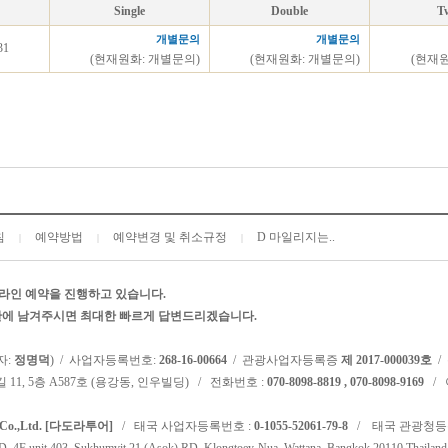
Single
Double
T
개별문의
개별문의
31
(현재원화: 개별문의)
(현재원화: 개별문의)
(현재
침
예약방법
예약변경 및 취소규정
D 마일리지는..
|
|
|
라인 예약을 진행하고 있습니다.
시판에 남겨주시면 최대한 빠르게 답변드리겠습니다.
자:
정명덕
) / 사업자등록번호:
268-16-00664
/ 관광사업자등록증
제 2017-000039호
/
 11, 5층 A587호 (용강동, 인우빌딩) / 전화번호 :
070-8098-8819 , 070-8098-9169
/ 
l Co.,Ltd. [다도라투어]
/ 태국 사업자등록번호 :
0-1055-52061-79-8
/ 태국 관광청등