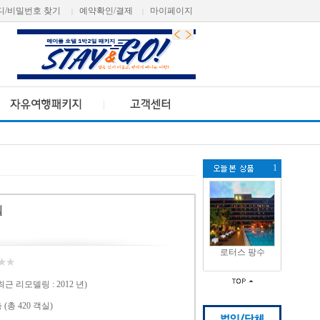
디/비밀번호 찾기
예약확인/결제
마이페이지
|
|
1
텔
로터스 팡수
(최근 리모델링 : 2012 년)
 (총 420 객실)