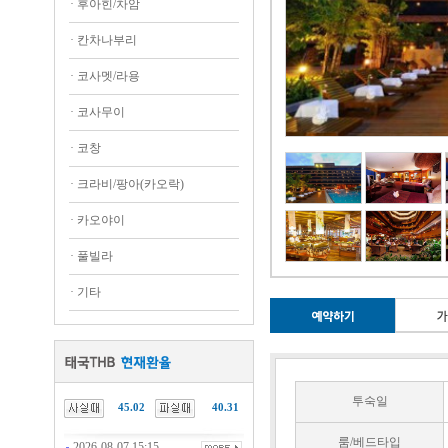
·
후아힌/차암
·
칸차나부리
·
코사멧/라용
·
코사무이
·
코창
·
크라비/팡아(카오락)
·
카오야이
·
풀빌라
·
기타
투숙일
45.02
40.31
룸/베드타입
2026-08-07 15:15