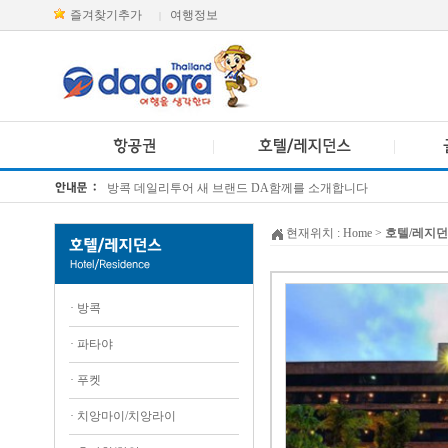
즐겨찾기추가
여행정보
|
방콕 데일리투어 새 브랜드 DA함께를 소개합니다
[KTT항공권소식] 대한항공 · 아시아나항공 유류할증료 인상 안내
현재위치 :
Home
>
호텔/레지
·
방콕
·
파타야
·
푸켓
·
치앙마이/치앙라이