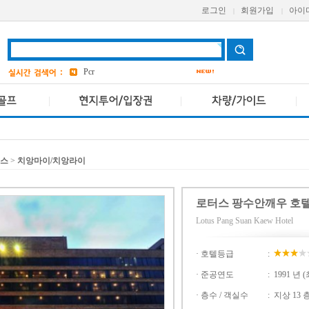
grand
2
로그인
회원가입
아이
|
|
a one
bangkok
4
Pcr
AETAS
avani
앳 마인드
5
던스
>
치앙마이/치앙라이
로터스 팡수안깨우 호
Lotus Pang Suan Kaew Hotel
· 호텔등급
:
· 준공연도
:
1991 년 
· 층수 / 객실수
:
지상 13 층