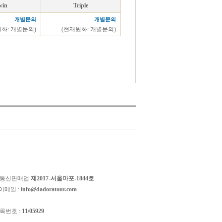
win
Triple
개별문의
개별문의
원화: 개별문의)
(현재원화: 개별문의)
 통신판매업
제2017-서울마포-1844호
이메일 :
info@dadoratour.com
록번호 :
11/05929