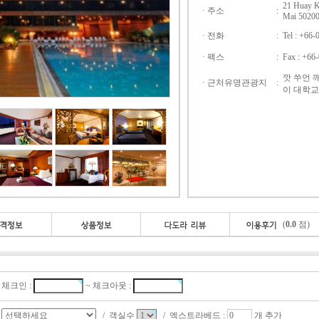
21 Huay K
· 주소
:
Mai 50200
· 전화
:
Tel : +66-
· 팩스
:
Fax : +66
깟 쑤언 
· 근처유명관광지
:
이 대학교
(
0.0
점)
체크인 :
~ 체크아웃 :
/ 객실수
/ 엑스트라베드 :
개 추가