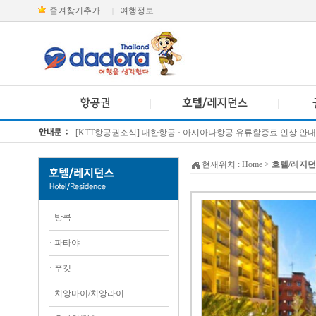
즐겨찾기추가
여행정보
|
[KTT항공권소식] 대한항공 · 아시아나항공 유류할증료 인상 안내
방콕 데일리투어 새 브랜드 DA함께를 소개합니다
현재위치 :
Home
>
호텔/레지
·
방콕
·
파타야
·
푸켓
·
치앙마이/치앙라이