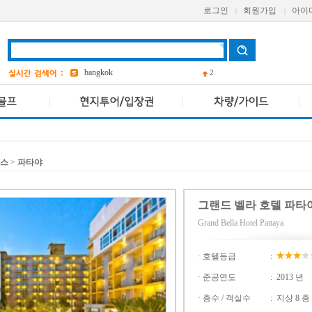
grand
2
로그인
회원가입
아이
|
|
a one
Pcr
avani
bangkok
2
앳 마인드
4
AETAS
던스
>
파타야
그랜드 벨라 호텔 파타
Grand Bella Hotel Pattaya
· 호텔등급
:
· 준공연도
:
2013 년
· 층수 / 객실수
:
지상 8 층 