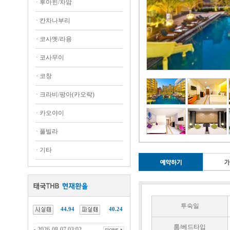
·
후아힌/차암
·
칸차나부리
·
코사멧/라용
·
코사무이
·
코창
·
크라비/팡아(카오락)
·
카오야이
·
풀빌라
·
기타
투숙일
44.94
40.24
룸/베드타입
2026-08-07 03:02