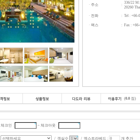
336/22 M.
· 주소
:
20260 Tha
· 전화
:
Tel : +66
· 팩스
:
Fax : +66
(
0.0
점)
체크인 :
~ 체크아웃 :
/ 객실수
/ 엑스트라베드 :
개 추가