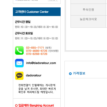
투숙인원
늦은체크아웃
가격정보