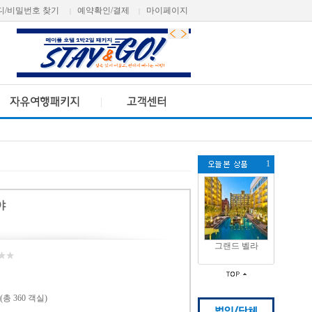
디/비밀번호 찾기
예약확인/결제
마이페이지
|
|
1
야
그랜드 벨라
(총 360 객실)