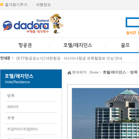
즐겨찾기추가
여행정보
|
방콕 데일리투어 새 브랜드 DA함께를 소개합니다
[KTT항공권소식] 대한항공 · 아시아나항공 유류할증료 인상 안내
현재위치 :
Home
>
호텔/레지던스
>
방콕
·
방콕
·
파타야
·
푸켓
·
치앙마이/치앙라이