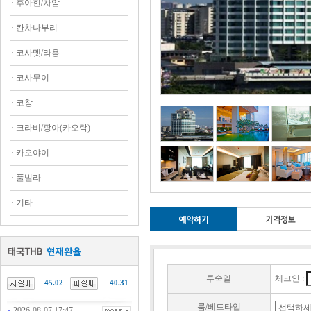
·
후아힌/차암
·
칸차나부리
·
코사멧/라용
·
코사무이
·
코창
·
크라비/팡아(카오락)
·
카오야이
·
풀빌라
·
기타
투숙일
체크인 :
45.02
40.31
룸/베드타입
2026-08-07 17:47