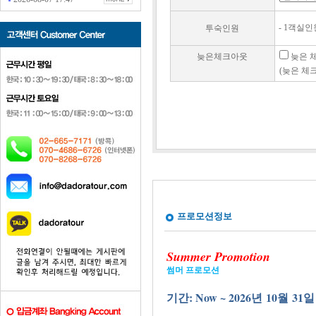
- 1객실인원
투숙인원
늦은체크아웃
늦은 체
(늦은 체크
프로모션정보
Summer Promotion
썸머
프로모션
기간: Now ~ 2026
10
31
년
월
일