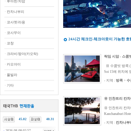
·
후아힌/차암
·
칸차나부리
·
코사멧/라용
·
코사무이
24시간 체크인-체크아웃이 가능한 호
·
코창
·
크라비/팡아(카오락)
락임 시암 - 스쿰빗
·
카오야이
유 수쿰빗 방콕 (U 
Soi 15에 위치
·
풀빌라
- 지역 :
방콕
>
수
·
기타
유 인찬트리 칸차
유 인찬트리 칸차나부리 
Kanchanabur
45.02
40.31
- 지역 :
칸차나부
2026-08-09 02:57