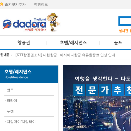
즐겨찾기추가
여행정보
|
[KTT항공권소식] 대한항공 · 아시아나항공 유류할증료 인상 안내
방콕 데일리투어 새 브랜드 DA함께를 소개합니다
·
방콕
·
파타야
·
푸켓
·
치앙마이/치앙라이