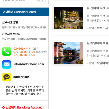
유 젠마야 푸켓 
유 젠마야 푸켓 리조트
통 해변 중간 지
- 지역 :
푸켓
>
파
유 치앙마이 호텔
유 치앙마이 호텔 (U
한 4.5성급 부티
- 지역 :
치앙마이