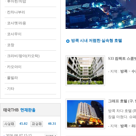
·
후아힌/차암
·
칸차나부리
·
코사멧/라용
·
코사무이
방콕 시내 저렴한 실속형 호텔
·
코창
·
크라비/팡아(카오락)
S33 컴팩트 스쿰
·
카오야이
- 지역 :
방콕
>
수
·
풀빌라
·
기타
그래프 호텔 (구. 
방콕 차다 호텔 (B
장을 마쳤다. 슈
45.02
40.31
- 지역 :
방콕
>
라
2026-08-07 15:15