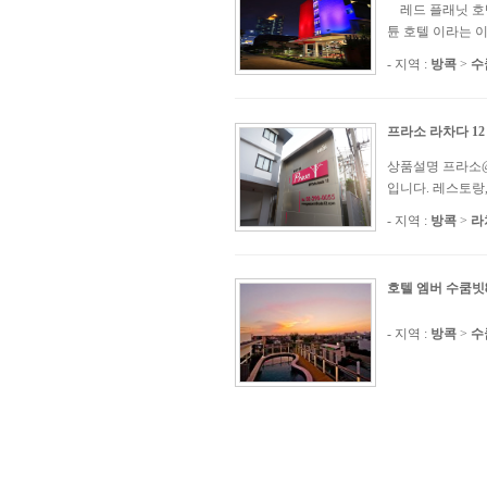
레드 플래닛 호텔 아속
튠 호텔 이라는 
- 지역 :
방콕
>
수
프라소 라차다 12
상품설명 프라소@라차
입니다. 레스토랑
- 지역 :
방콕
>
라
호텔 엠버 수쿰빗
- 지역 :
방콕
>
수