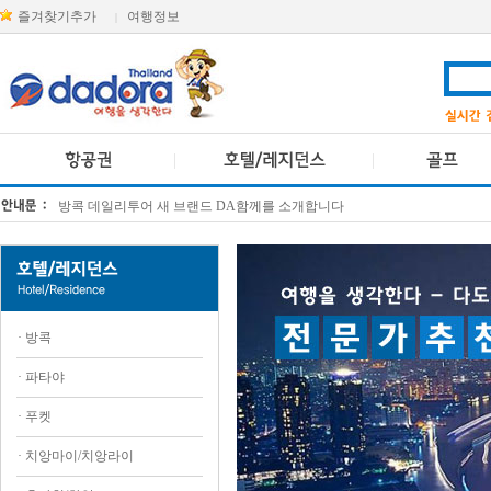
즐겨찾기추가
여행정보
|
방콕 데일리투어 새 브랜드 DA함께를 소개합니다
[KTT항공권소식] 대한항공 · 아시아나항공 유류할증료 인상 안내
·
방콕
·
파타야
·
푸켓
·
치앙마이/치앙라이