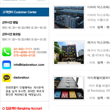
디바리 익스프레
디바리 익스프레스 
이라는 이름으로 
- 지역 :
방콕
>
펫
레거시 익스프레
레거시 익스프레스 방
며, 총 63개의
- 지역 :
방콕
>
수
마이호텔씨엠와
마이 호텔 씨엠와이케
@ Ratchada)
- 지역 :
방콕
>
라