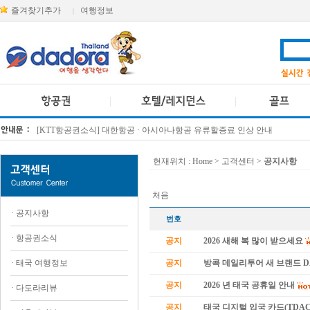
즐겨찾기추가
여행정보
|
[KTT항공권소식] 대한항공 · 아시아나항공 유류할증료 인상 안내
방콕 데일리투어 새 브랜드 DA함께를 소개합니다
현재위치 :
Home
> 고객센터 >
공지사항
처음
·
공지사항
번호
·
항공권소식
공지
2026 새해 복 많이 받으세요
·
태국 여행정보
공지
방콕 데일리투어 새 브랜드 
공지
2026 년 태국 공휴일 안내
·
다도라리뷰
공지
태국 디지털 입국 카드(TDAC