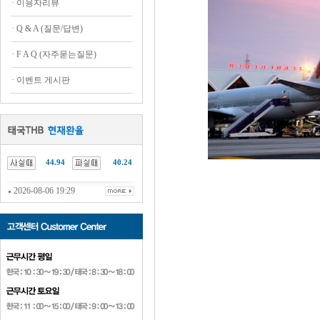
·
이용자리뷰
·
Q & A (질문/답변)
·
F A Q (자주묻는질문)
·
이벤트 게시판
44.94
40.24
2026-08-06 19:29