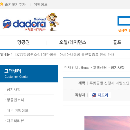
즐겨찾기추가
여행정보
|
[KTT항공권소식] 대한항공 · 아시아나항공 유류할증료 인상 안내
방콕 데일리투어 새 브랜드 DA함께를 소개합니다
현재위치 :
Home
> 고객센터 >
공지사항
제목
|
푸켓공항 신청사 미팅포인
·
공지사항
작성자
|
·
항공권소식
·
태국 여행정보
·
다도라리뷰