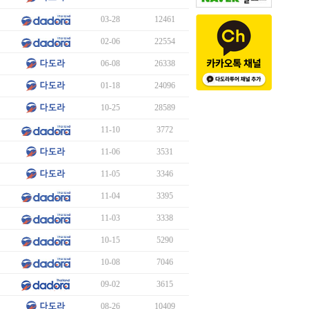
03-28
12461
02-06
22554
06-08
26338
01-18
24096
10-25
28589
11-10
3772
11-06
3531
11-05
3346
11-04
3395
11-03
3338
10-15
5290
10-08
7046
09-02
3615
08-26
10409