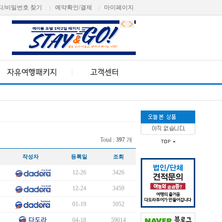
디/비밀번호 찾기
예약확인/결제
마이페이지
|
|
Total :
397
개
작성자
등록일
조회
12-26
3426
12-24
3459
01-19
5952
04-18
59014