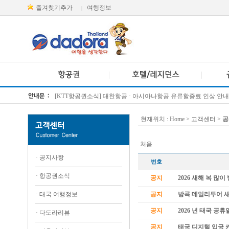
즐겨찾기추가
여행정보
|
[KTT항공권소식] 대한항공 · 아시아나항공 유류할증료 인상 안내
방콕 데일리투어 새 브랜드 DA함께를 소개합니다
현재위치 :
Home
> 고객센터 >
공
처음
·
공지사항
번호
·
항공권소식
공지
2026 새해 복 많
·
태국 여행정보
공지
방콕 데일리투어 
공지
2026 년 태국 공휴
·
다도라리뷰
공지
태국 디지털 입국 카