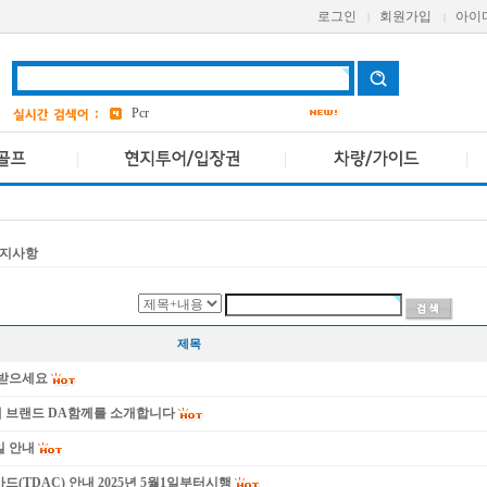
로그인
회원가입
아이
|
|
grand
2
a one
bangkok
4
Pcr
avani
앳 마인드
4
AETAS
지사항
제목
이 받으세요
새 브랜드 DA함께를 소개합니다
일 안내
드(TDAC) 안내 2025년 5월1일부터시행