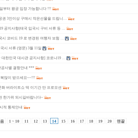
7일부터 왕궁 입장 가능합니다 !!!
공권 3인이상 구매시 작은선물을 드립니…
19 공지사항(태국 입국시 구비 서류 등 …
시 코비드 19 로 변경된 여행자 보험 …
국시 서류 (영문) 3월 11일
국 대한민국 대사관 공지사항] 코로나19 …
 항공사별 결항안내 ***
해 복많이 받으세요~~!!!
문화 버라이트쇼 딱 이기간 만 프로모션
성한 한가위 되시길바랍니다~
일시적 통제안내
음
1 ~ 10
11
12
13
14
15
16
17
18
19
20
맨끝