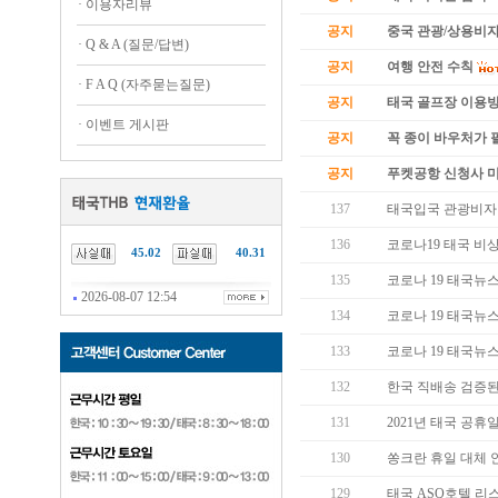
·
이용자리뷰
공지
중국 관광/상용비자
·
Q & A (질문/답변)
공지
여행 안전 수칙
·
F A Q (자주묻는질문)
공지
태국 골프장 이용
·
이벤트 게시판
공지
꼭 종이 바우처가 필
공지
푸켓공항 신청사 
137
태국입국 관광비자 
136
코로나19 태국 비
45.02
40.31
135
코로나 19 태국뉴스 (
2026-08-07 12:54
134
코로나 19 태국뉴스 (
133
코로나 19 태국뉴스 (
132
한국 직배송 검증된
131
2021년 태국 공휴
130
쏭크란 휴일 대체 안
129
태국 ASQ호텔 리