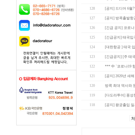
128
[공지] 드디어 6월
127
[공지] 방콕출발항
126
[긴급 공지] 코로나
125
[긴급공지] 태국입국
124
[대한항공 ] 태국 입
123
[긴급공지] [주 태
122
*** 中 `코로나19
121
[공지] 2020년 새
120
방콕 최대 역사와 
119
[다도라투어] 풍
118
[공지] 왕궁출입 
처