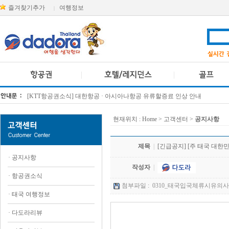
즐겨찾기추가
여행정보
|
[KTT항공권소식] 대한항공 · 아시아나항공 유류할증료 인상 안내
방콕 데일리투어 새 브랜드 DA함께를 소개합니다
현재위치 :
Home
> 고객센터 >
공지사항
제목
|
[긴급공지] [주 태국 대
·
공지사항
작성자
|
·
항공권소식
첨부파일 :
0310_태국입국체류시유의사항.p
·
태국 여행정보
·
다도라리뷰