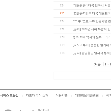
124
[대한항공 ] 태국 입국시 서류 
[긴급공지] [주 태국 대한민국
123
122
*** 中 `코로나19 항공사별 
121
[공지] 2020년 새해 복많이 받
120
방콕 최대 역사와 문화 버라
119
[다도라투어] 풍성한 한가위
118
[공지] 왕궁출입 일시적 통제
처음
1 ~ 
서비스 도움말
다도라 투어 소개
이용약관
개인정보취급방침
예
|
|
|
|