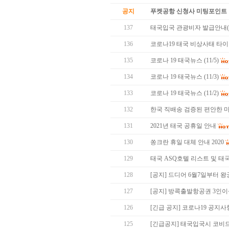
공지
푸켓공항 신청사 미팅포인트 
137
태국입국 관광비자 발급안내( 
136
코로나19 태국 비상사태 타이
135
코로나 19 태국뉴스 (11/5)
134
코로나 19 태국뉴스 (11/3)
133
코로나 19 태국뉴스 (11/2)
132
한국 직배송 검증된 편안한 마
131
2021년 태국 공휴일 안내
130
쏭크란 휴일 대체 안내 2020
129
태국 ASQ호텔 리스트 및 태
128
[공지] 드디어 6월7일부터 왕
127
[공지] 방콕출발항공권 3인
126
[긴급 공지] 코로나19 공지사
125
[긴급공지] 태국입국시 코비드