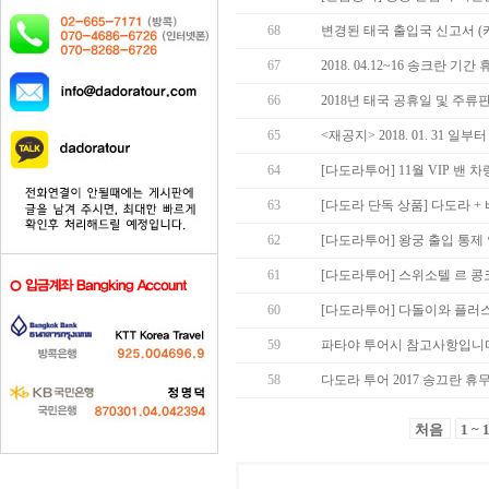
68
변경된 태국 출입국 신고서 (
67
2018. 04.12~16 송크란 기
66
2018년 태국 공휴일 및 주류
65
<재공지> 2018. 01. 31 
64
[다도라투어] 11월 VIP 밴 차
63
[다도라 단독 상품] 다도라 +
62
[다도라투어] 왕궁 출입 통제
61
[다도라투어] 스위소텔 르 콩
60
[다도라투어] 다돌이와 플러
59
파타야 투어시 참고사항입니다
58
다도라 투어 2017 송끄란 휴
처음
1 ~ 