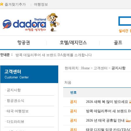
즐겨찾기추가
여행정보
|
방콕 데일리투어 새 브랜드 DA함께를 소개합니다
[KTT항공권소식] 대한항공 · 아시아나항공 유류할증료 인상 안내
현재위치 :
Home
> 고객센터 >
공지사항
처음
·
공지사항
번호
·
항공권소식
공지
2026 새해 복 많이 받으세요
·
태국 여행정보
공지
방콕 데일리투어 새 브랜드 
공지
2026 년 태국 공휴일 안내
·
다도라리뷰
공지
태국 디지털 입국 카드(TDAC