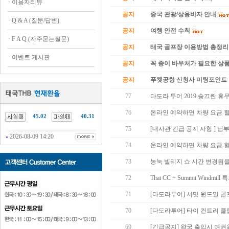
·
이용자리뷰
공지
중국 관광/상용비자 안내
·
Q & A (질문/답변)
공지
여행 안전 수칙
·
F A Q (자주묻는질문)
공지
태국 골프장 이용방법 총정리
·
이벤트 게시판
공지
꼭 종이 바우처가 필요한 상품 
공지
푸켓공항 신청사 미팅포인트 
77
다도라 투어 2019 송끄란 휴
76
온라인 예약하면 차량 요금 
45.02
40.31
75
[대사관 긴급 공지 사항 ] 남
2026-08-09 14:20
74
온라인 예약하면 차량 요금 
73
농눅 빌리지 쇼 시간 변경됨을 
72
Thai CC + Summit Windmi
71
[다도라투어] 서밋 윈드밀 골
70
[다도라투어] 타이 컨트리 클
69
[긴급공지] 왕궁 출입시 여권