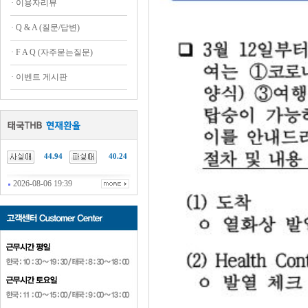
·
이용자리뷰
·
Q & A (질문/답변)
·
F A Q (자주묻는질문)
·
이벤트 게시판
44.94
40.24
2026-08-06 19:39