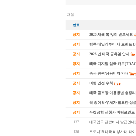
처음
번호
공지
2026 새해 복 많이 받으세요
공지
방콕 데일리투어 새 브랜드 
공지
2026 년 태국 공휴일 안내
공지
태국 디지털 입국 카드(TDAC
공지
중국 관광/상용비자 안내
공지
여행 안전 수칙
공지
태국 골프장 이용방법 총정리
공지
꼭 종이 바우처가 필요한 상품 
공지
푸켓공항 신청사 미팅포인트 
137
태국입국 관광비자 발급안내( 
136
코로나19 태국 비상사태 타이