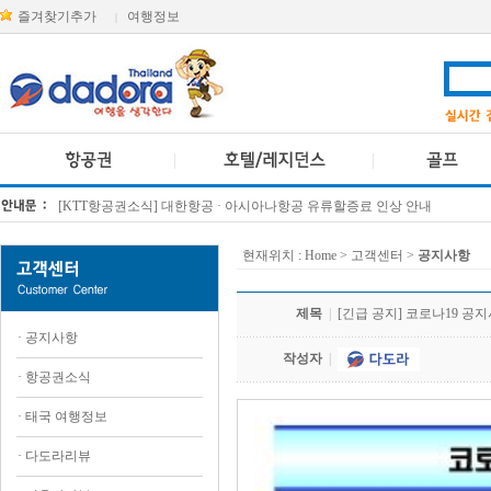
즐겨찾기추가
여행정보
|
[KTT항공권소식] 대한항공 · 아시아나항공 유류할증료 인상 안내
방콕 데일리투어 새 브랜드 DA함께를 소개합니다
현재위치 :
Home
> 고객센터 >
공지사항
제목
|
[긴급 공지] 코로나19 공지
·
공지사항
작성자
|
·
항공권소식
·
태국 여행정보
·
다도라리뷰