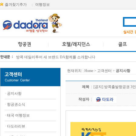
즐겨찾기추가
여행정보
|
방콕 데일리투어 새 브랜드 DA함께를 소개합니다
[KTT항공권소식] 대한항공 · 아시아나항공 유류할증료 인상 안내
현재위치 :
Home
> 고객센터 >
공지사항
제목
|
[공지] 방콕출발항공권 3
·
공지사항
작성자
|
·
항공권소식
·
태국 여행정보
·
다도라리뷰