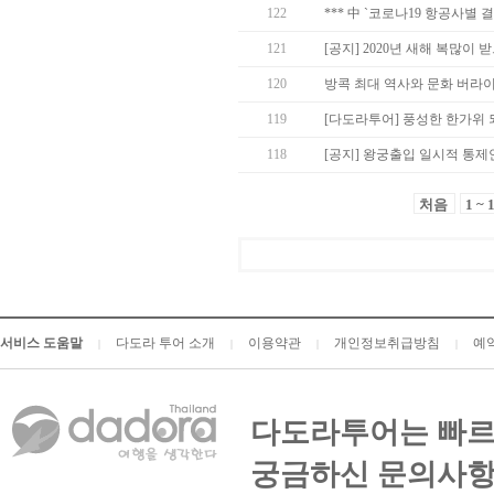
122
*** 中 `코로나19 항공사별 
121
[공지] 2020년 새해 복많이 받
120
방콕 최대 역사와 문화 버라
119
[다도라투어] 풍성한 한가위
118
[공지] 왕궁출입 일시적 통제
처음
1 ~ 
서비스 도움말
다도라 투어 소개
이용약관
개인정보취급방침
예
|
|
|
|
다도라투어는 빠르
궁금하신 문의사항