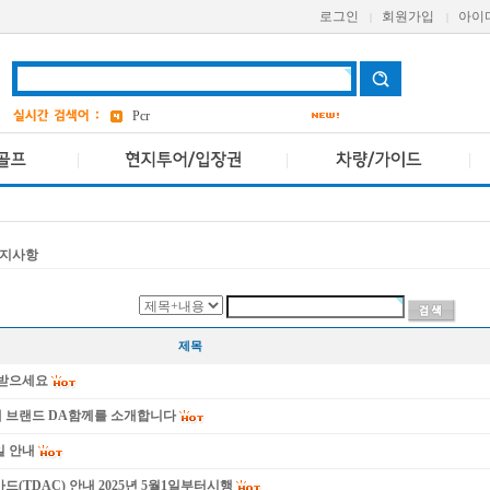
로그인
회원가입
아이
|
|
grand
2
a one
bangkok
4
Pcr
AETAS
avani
앳 마인드
5
지사항
제목
이 받으세요
새 브랜드 DA함께를 소개합니다
일 안내
드(TDAC) 안내 2025년 5월1일부터시행