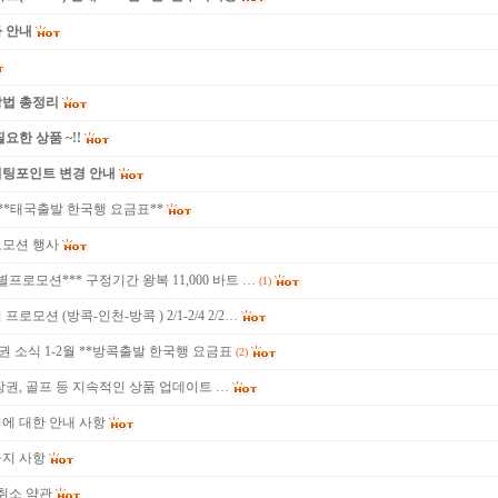
 안내
방법 총정리
요한 상품 ~!!
미팅포인트 변경 안내
 **태국출발 한국행 요금표**
로모션 행사
별프로모션*** 구정기간 왕복 11,000 바트 …
(1)
로모션 (방콕-인천-방콕 ) 2/1-2/4 2/2…
권 소식 1-2월 **방콕출발 한국행 요금표
(2)
장권, 골프 등 지속적인 상품 업데이트 …
에 대한 안내 사항
공지 사항
 취소 약관