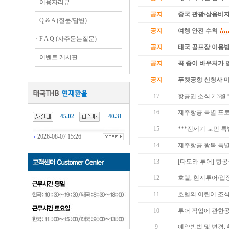
·
이용자리뷰
공지
중국 관광/상용비자
·
Q & A (질문/답변)
공지
여행 안전 수칙
·
F A Q (자주묻는질문)
공지
태국 골프장 이용
·
이벤트 게시판
공지
꼭 종이 바우처가 필
공지
푸켓공항 신청사 
17
항공권 소식 2-3월
16
제주항공 특별 프
45.02
40.31
15
***전세기 교민 특
2026-08-07 15:26
14
제주항공 왕복 특별 프
13
[다도라 투어] 항공
12
호텔, 현지투어/입
11
호텔의 어린이 조식
10
투어 픽업에 관한
9
예약방법 및 변경,