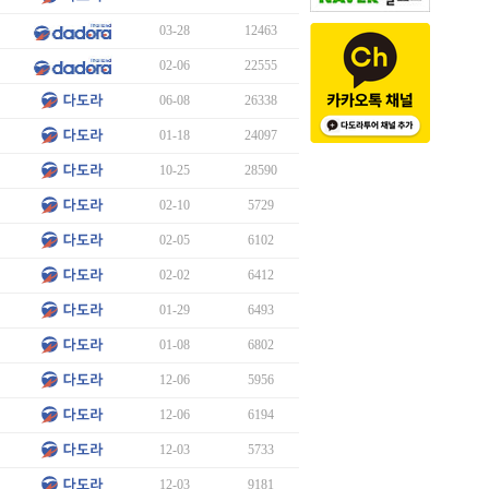
03-28
12463
02-06
22555
06-08
26338
01-18
24097
10-25
28590
02-10
5729
02-05
6102
02-02
6412
01-29
6493
01-08
6802
12-06
5956
12-06
6194
12-03
5733
12-03
9181