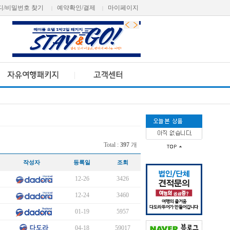
디/비밀번호 찾기
예약확인/결제
마이페이지
|
|
Total :
397
개
작성자
등록일
조회
12-26
3426
12-24
3460
01-19
5957
04-18
59017