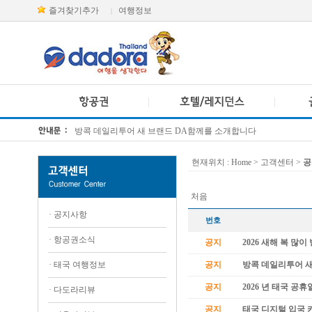
즐겨찾기추가
여행정보
|
방콕 데일리투어 새 브랜드 DA함께를 소개합니다
[KTT항공권소식] 대한항공 · 아시아나항공 유류할증료 인상 안내
현재위치 :
Home
> 고객센터 >
공
처음
·
공지사항
번호
·
항공권소식
공지
2026 새해 복 많
·
태국 여행정보
공지
방콕 데일리투어 
공지
2026 년 태국 공휴
·
다도라리뷰
공지
태국 디지털 입국 카