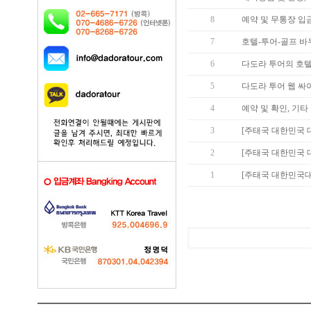
8
예약 및 무통장 입금
7
호텔-투어-골프 바
6
다도라 투어의 호텔
5
다도라 투어 웹 싸이
4
예약 및 확인, 기
3
[주태국 대한민국
2
[주태국 대한민국 
1
[주태국 대한민국대