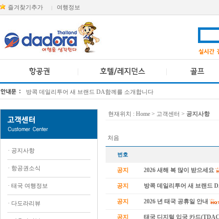
즐겨찾기추가
여행정보
|
방콕 데일리투어 새 브랜드 DA함께를 소개합니다
[KTT항공권소식] 대한항공 · 아시아나항공 유류할증료 인상 안내
현재위치 :
Home
> 고객센터 >
공지사항
처음
·
공지사항
번호
·
항공권소식
공지
2026 새해 복 많이 받으세요
·
태국 여행정보
공지
방콕 데일리투어 새 브랜드 
공지
2026 년 태국 공휴일 안내
·
다도라리뷰
공지
태국 디지털 입국 카드(TDAC