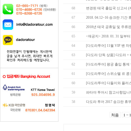
68
변경된 태국 출입국 신고서 (
67
2018. 04.12~16 송크란 기
66
2018년 태국 공휴일 및 주류
65
<재공지> 2018. 01. 31 
64
[다도라투어] 11월 VIP 밴 차
63
[다도라 단독 상품] 다도라 +
62
[다도라투어] 왕궁 출입 통제
61
[다도라투어] 스위소텔 르 콩
60
[다도라투어] 다돌이와 플러
59
파타야 투어시 참고사항입니다
58
다도라 투어 2017 송끄란 휴
처음
1 ~ 