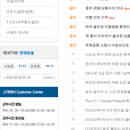
·
이용자리뷰
공지
중국 관광/상용비자 안내
·
Q & A (질문/답변)
공지
여행 안전 수칙
·
F A Q (자주묻는질문)
공지
태국 골프장 이용방법 총정리
·
이벤트 게시판
공지
꼭 종이 바우처가 필요한 상품 
공지
푸켓공항 신청사 미팅포인트 
77
다도라 투어 2019 송끄란 휴
76
온라인 예약하면 차량 요금 
45.02
40.31
75
[대사관 긴급 공지 사항 ] 남
2026-08-08 01:56
74
온라인 예약하면 차량 요금 
73
농눅 빌리지 쇼 시간 변경됨을 
72
Thai CC + Summit Windmi
71
[다도라투어] 서밋 윈드밀 골
70
[다도라투어] 타이 컨트리 클
69
[긴급공지] 왕궁 출입시 여권