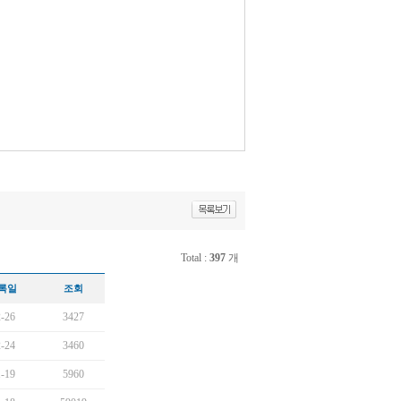
Total :
397
개
록일
조회
-26
3427
-24
3460
-19
5960