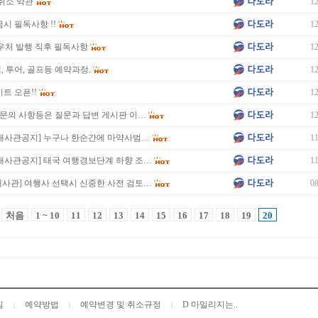
 취소 약관
12
시 필독사항 !!
12
우처 발행 직후 필독사항
12
, 투어, 골프등 예약과정.
12
트 오픈!!
12
타 문의 사항등은 질문과 답변 게시판 이…
12
 대사관공지] 누구나 한순간에 마약사범…
11
대사관공지] 태국 여행경보단계 하향 조…
11
사관] 여행사 선택시 신중한 사전 검토…
08
처음
1 ~ 10
11
12
13
14
15
16
17
18
19
20
침
예약방법
예약변경 및 취소규정
D 마일리지는..
|
|
|