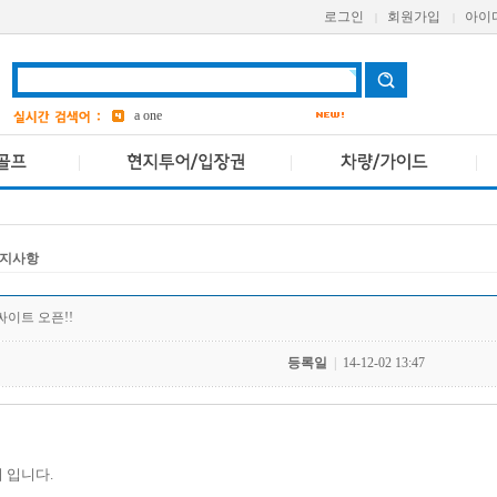
로그인
회원가입
아이
|
|
aetas
Avani
bangkok
6
a one
grand
3
ASQ
2
pcr
4
지사항
싸이트 오픈!!
등록일
|
14-12-02 13:47
 입니다.