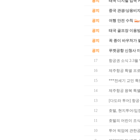
공지
태국 디지털 입국 카
공지
중국 관광/상용비자
공지
여행 안전 수칙
공지
태국 골프장 이용
공지
꼭 종이 바우처가 필
공지
푸켓공항 신청사 
17
항공권 소식 2-3월
16
제주항공 특별 프
15
***전세기 교민 특
14
제주항공 왕복 특별 프
13
[다도라 투어] 항공
12
호텔, 현지투어/입
11
호텔의 어린이 조식
10
투어 픽업에 관한