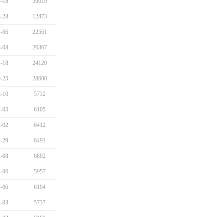
-18
59019
-28
12473
-06
22561
-08
26367
-18
24120
-25
28600
-10
5732
-05
6105
-02
6412
-29
6493
-08
6802
-06
5957
-06
6194
-03
5737