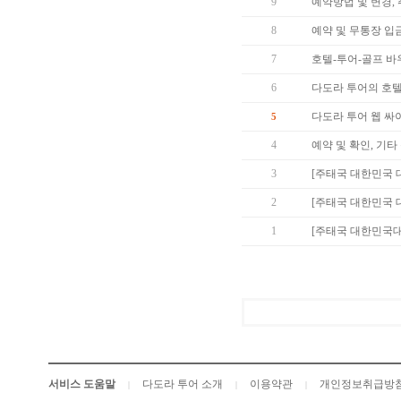
9
예약방법 및 변경,
8
예약 및 무통장 입금
7
호텔-투어-골프 바
6
다도라 투어의 호텔
다도라 투어 웹 싸이
5
4
예약 및 확인, 기
3
[주태국 대한민국
2
[주태국 대한민국 
1
[주태국 대한민국대
서비스 도움말
다도라 투어 소개
이용약관
개인정보취급방
|
|
|