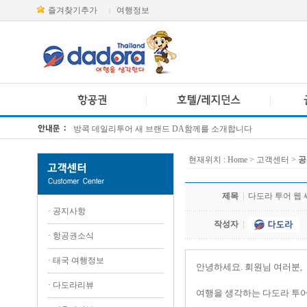
즐겨찾기추가
여행정보
|
방콕 데일리투어 새 브랜드 DA함께를 소개합니다
[KTT항공권소식] 대한항공 · 아시아나항공 유류할증료 인상 안내
현재위치 :
Home
> 고객센터 >
공
제목
|
다도라 투어 웹 
·
공지사항
작성자
|
·
항공권소식
·
태국 여행정보
안녕하세요. 회원님 여러분,
·
다도라리뷰
여행을 생각하는 다도라 투어