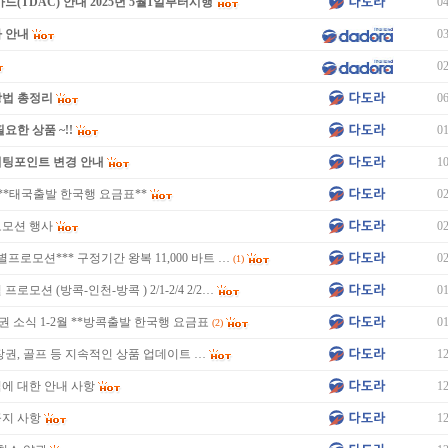
드(TDAC) 안내 2025년 5월1일부터시행
04
 안내
03
02
방법 총정리
06
요한 상품 ~!!
01
미팅포인트 변경 안내
10
 **태국출발 한국행 요금표**
02
로모션 행사
02
별프로모션*** 구정기간 왕복 11,000 바트 …
02
(1)
로모션 (방콕-인천-방콕 ) 2/1-2/4 2/2…
01
권 소식 1-2월 **방콕출발 한국행 요금표
01
(2)
장권, 골프 등 지속적인 상품 업데이트 …
12
에 대한 안내 사항
12
공지 사항
12