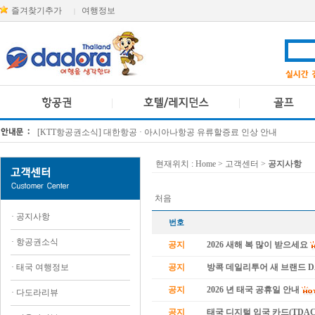
즐겨찾기추가
여행정보
|
[KTT항공권소식] 대한항공 · 아시아나항공 유류할증료 인상 안내
방콕 데일리투어 새 브랜드 DA함께를 소개합니다
현재위치 :
Home
> 고객센터 >
공지사항
처음
·
공지사항
번호
·
항공권소식
공지
2026 새해 복 많이 받으세요
·
태국 여행정보
공지
방콕 데일리투어 새 브랜드 
공지
2026 년 태국 공휴일 안내
·
다도라리뷰
공지
태국 디지털 입국 카드(TDAC