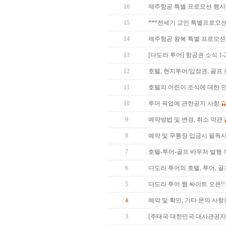
16
제주항공 특별 프로모션 행사
15
***전세기 교민 특별프로모션**
14
제주항공 왕복 특별 프로모션 (방콕
13
[다도라 투어] 항공권 소식 1
12
호텔, 현지투어/입장권, 골프
11
호텔의 어린이 조식에 대한 
10
투어 픽업에 관한공지 사항
9
예약방법 및 변경, 취소 약관
8
예약 및 무통장 입금시 필독사항
7
호텔-투어-골프 바우처 발행
6
다도라 투어의 호텔, 투어, 
5
다도라 투어 웹 싸이트 오픈!!
예약 및 확인, 기타 문의 사
4
3
[주태국 대한민국 대사관공지