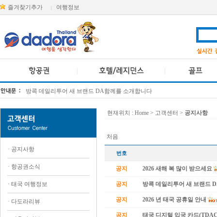
즐겨찾기추가
여행정보
|
방콕 데일리투어 새 브랜드 DA함께를 소개합니다
[KTT항공권소식] 대한항공 · 아시아나항공 유류할증료 인상 안내
현재위치 :
Home
> 고객센터 >
공지사항
처음
·
공지사항
번호
·
항공권소식
공지
2026 새해 복 많이 받으세요
·
태국 여행정보
공지
방콕 데일리투어 새 브랜드 
공지
2026 년 태국 공휴일 안내
·
다도라리뷰
공지
태국 디지털 입국 카드(TDAC