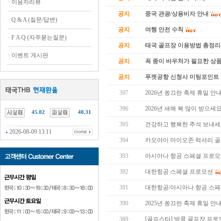
·
이용자리뷰
공지
중국 관광/상용비자 안내
·
Q & A (질문/답변)
공지
여행 안전 수칙
·
F A Q (자주묻는질문)
공지
태국 골프장 이용방법 총정리
·
이벤트 게시판
공지
꼭 종이 바우처가 필요한 상품 
공지
푸켓공항 신청사 미팅포인트 
397
2026년 쏭끄란 축제 휴일 안
396
2026년 새해 복 많이 받으세요
45.02
40.31
395
건강하고 행복한 추석 보내세
2026-08-09 13:11
394
카오야이 마이오존 럭셔리 골
393
아시아나 항공 스페셜 프로
392
대한항공 스페셜 프로모션
391
대한항공/아시아나 항공 스
390
2025년 쏭끄란 축제 휴일 안
389
[골프스타] 방콕 골프장 프로모