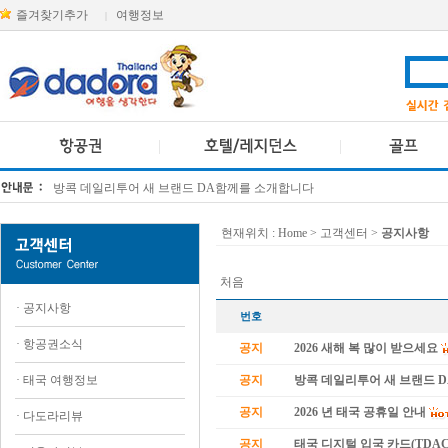
즐겨찾기추가
여행정보
|
방콕 데일리투어 새 브랜드 DA함께를 소개합니다
[KTT항공권소식] 대한항공 · 아시아나항공 유류할증료 인상 안내
현재위치 :
Home
> 고객센터 >
공지사항
처음
·
공지사항
번호
·
항공권소식
공지
2026 새해 복 많이 받으세요
·
태국 여행정보
공지
방콕 데일리투어 새 브랜드 
공지
2026 년 태국 공휴일 안내
·
다도라리뷰
공지
태국 디지털 입국 카드(TDAC