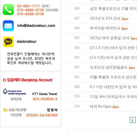
388
섬밋 특별프로모션 12월 막지막 
387
2023년 K-ETA 안내
386
투어차량 예약안내
385
2023년 태국 공휴일 안내
384
(23.1.9.기준) 태국 입국 관련
383
(1.6.기준) 태국 입국 관련 안
382
프로모션 섬밋윈밀골프
381
10월 특별한 프로모션 섬밋
380
9.3 기준 대한민국 입국 및 
379
5/1일 부터 태국입국시 무격
378
태국 Re-Open
1