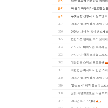
공지
태국 골프장 이용방법 총정리
공지
꼭 종이 바우처가 필요한 상품 
공지
푸켓공항 신청사 미팅포인트 
397
2026년 쏭끄란 축제 휴일 안
396
2026년 새해 복 많이 받으세요
395
건강하고 행복한 추석 보내세
394
카오야이 마이오존 럭셔리 골
393
아시아나 항공 스페셜 프로
392
대한항공 스페셜 프로모션
391
대한항공/아시아나 항공 스
390
2025년 쏭끄란 축제 휴일 안
389
[골프스타] 방콕 골프장 프로모
388
섬밋 특별프로모션 12월 막지막 
387
2023년 K-ETA 안내