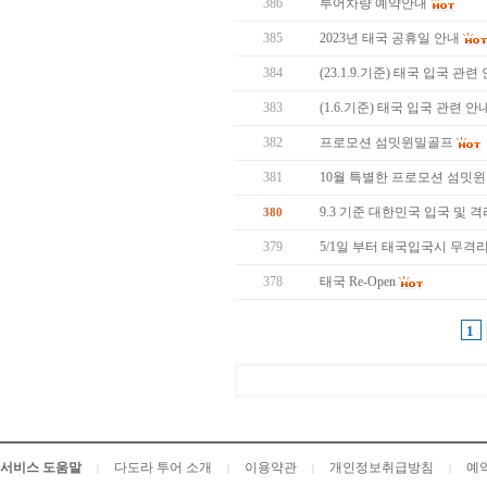
386
투어차량 예약안내
385
2023년 태국 공휴일 안내
384
(23.1.9.기준) 태국 입국 관련
383
(1.6.기준) 태국 입국 관련 안
382
프로모션 섬밋윈밀골프
381
10월 특별한 프로모션 섬밋
9.3 기준 대한민국 입국 및 
380
379
5/1일 부터 태국입국시 무격
378
태국 Re-Open
1
서비스 도움말
다도라 투어 소개
이용약관
개인정보취급방침
예
|
|
|
|