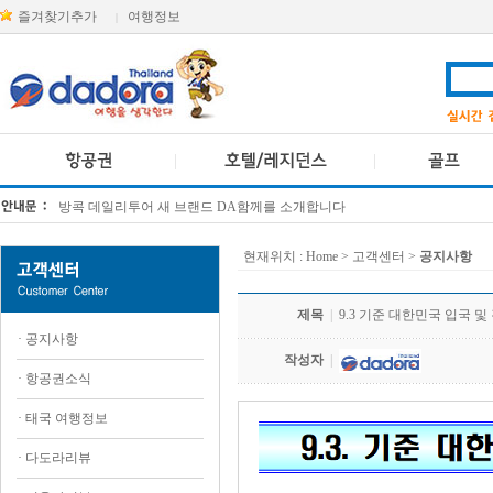
즐겨찾기추가
여행정보
|
방콕 데일리투어 새 브랜드 DA함께를 소개합니다
[KTT항공권소식] 대한항공 · 아시아나항공 유류할증료 인상 안내
현재위치 :
Home
> 고객센터 >
공지사항
제목
|
9.3 기준 대한민국 입국 
·
공지사항
작성자
|
·
항공권소식
·
태국 여행정보
·
다도라리뷰