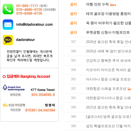
공지
여행 안전 수칙
공지
태국 골프장 이용방법 총정리
공지
꼭 종이 바우처가 필요한 상품 
공지
푸켓공항 신청사 미팅포인트 
397
2026년 쏭끄란 축제 휴일 안
396
2026년 새해 복 많이 받으세요
395
건강하고 행복한 추석 보내세
394
카오야이 마이오존 럭셔리 골
393
아시아나 항공 스페셜 프로
392
대한항공 스페셜 프로모션
391
대한항공/아시아나 항공 스
390
2025년 쏭끄란 축제 휴일 안
389
[골프스타] 방콕 골프장 프로모
388
섬밋 특별프로모션 12월 막지막 