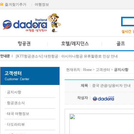
즐겨찾기추가
여행정보
|
[KTT항공권소식] 대한항공 · 아시아나항공 유류할증료 인상 안내
방콕 데일리투어 새 브랜드 DA함께를 소개합니다
현재위치 :
Home
> 고객센터 >
공지사항
제목
|
중국 관광/상용비자 안내
·
공지사항
작성자
|
·
항공권소식
·
태국 여행정보
·
다도라리뷰