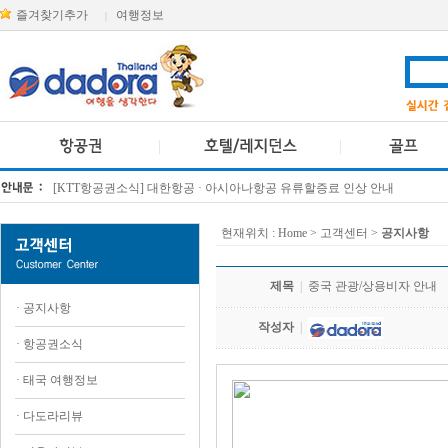
즐겨찾기추가
여행정보
|
[KTT항공권소식] 대한항공 · 아시아나항공 유류할증료 인상 안내
방콕 데일리투어 새 브랜드 DA함께를 소개합니다
현재위치 :
Home
> 고객센터 >
공지사항
제목
|
중국 관광/상용비자 안내
·
공지사항
작성자
|
·
항공권소식
·
태국 여행정보
·
다도라리뷰