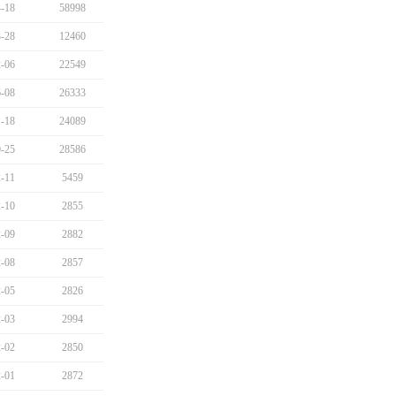
-18
58998
-28
12460
-06
22549
-08
26333
-18
24089
-25
28586
-11
5459
-10
2855
-09
2882
-08
2857
-05
2826
-03
2994
-02
2850
-01
2872