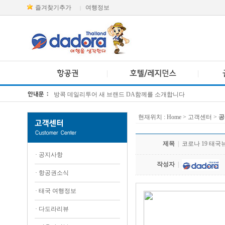
즐겨찾기추가
여행정보
|
방콕 데일리투어 새 브랜드 DA함께를 소개합니다
[KTT항공권소식] 대한항공 · 아시아나항공 유류할증료 인상 안내
현재위치 :
Home
> 고객센터 >
공
제목
|
코로나 19 태국뉴스
·
공지사항
작성자
|
·
항공권소식
·
태국 여행정보
·
다도라리뷰