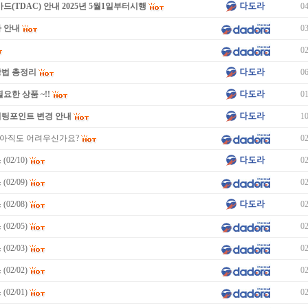
드(TDAC) 안내 2025년 5월1일부터시행
04
 안내
03
02
방법 총정리
06
요한 상품 ~!!
01
미팅포인트 변경 안내
10
아직도 어려우신가요?
02
02/10)
02
02/09)
02
02/08)
02
02/05)
02
02/03)
02
02/02)
02
02/01)
02