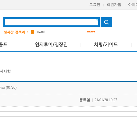
로그인
회원가입
아이
|
|
grand
2
a one
Pcr
avani
bangkok
2
앳 마인드
4
AETAS
지사항
 (01/20)
등록일
|
21-01-20 19:27