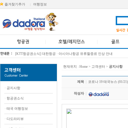
즐겨찾기추가
여행정보
|
[KTT항공권소식] 대한항공 · 아시아나항공 유류할증료 인상 안내
방콕 데일리투어 새 브랜드 DA함께를 소개합니다
현재위치 :
Home
> 고객센터 >
공지사항
제목
|
코로나 19 태국뉴스 (01/21)
·
공지사항
작성자
|
·
항공권소식
·
태국 여행정보
·
다도라리뷰