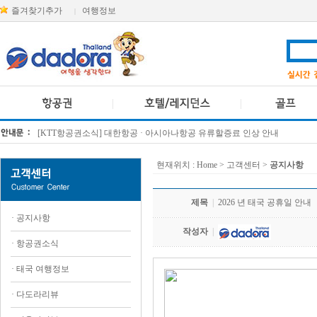
즐겨찾기추가
여행정보
|
[KTT항공권소식] 대한항공 · 아시아나항공 유류할증료 인상 안내
방콕 데일리투어 새 브랜드 DA함께를 소개합니다
현재위치 :
Home
> 고객센터 >
공지사항
제목
|
2026 년 태국 공휴일 안내
·
공지사항
작성자
|
·
항공권소식
·
태국 여행정보
·
다도라리뷰