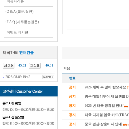
·
이용자리뷰
·
Q & A (질문/답변)
·
F A Q (자주묻는질문)
·
이벤트 게시판
45.02
40.31
처음
2026-08-09 19:42
번호
공지
2026 새해 복 많이 받으세요
공지
방콕 데일리투어 새 브랜드 
공지
2026 년 태국 공휴일 안내
공지
태국 디지털 입국 카드(TDAC
공지
중국 관광/상용비자 안내