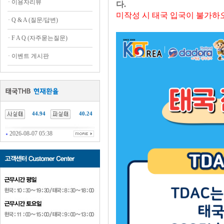
·
이용자리뷰
다.
미작성 시 태국 입국이 불가하
·
Q & A (질문/답변)
·
F A Q (자주묻는질문)
·
이벤트 게시판
44.94
40.24
2026-08-07 05:38