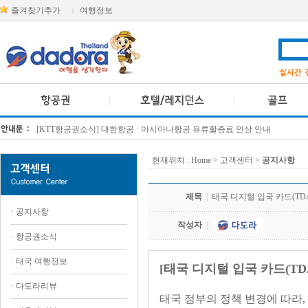
즐겨찾기추가
여행정보
|
[KTT항공권소식] 대한항공 · 아시아나항공 유류할증료 인상 안내
방콕 데일리투어 새 브랜드 DA함께를 소개합니다
현재위치 :
Home
> 고객센터 >
공지사항
제목
|
태국 디지털 입국 카드(TDA
·
공지사항
작성자
|
·
항공권소식
·
태국 여행정보
[태국 디지털 입국 카드(TDA
·
다도라리뷰
태국 정부의 정책 변경에 따라, 