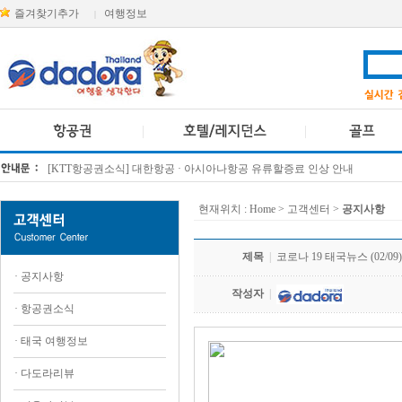
즐겨찾기추가
여행정보
|
[KTT항공권소식] 대한항공 · 아시아나항공 유류할증료 인상 안내
방콕 데일리투어 새 브랜드 DA함께를 소개합니다
현재위치 :
Home
> 고객센터 >
공지사항
제목
|
코로나 19 태국뉴스 (02/09)
·
공지사항
작성자
|
·
항공권소식
·
태국 여행정보
·
다도라리뷰