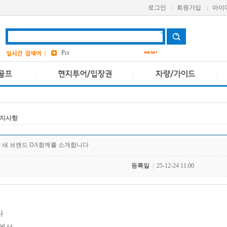
로그인
회원가입
아이
|
|
grand
2
a one
bangkok
4
Pcr
avani
앳 마인드
4
AETAS
지사항
 새 브랜드 DA함께를 소개합니다
등록일
|
25-12-24 11:00
다
에서