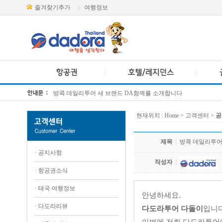
즐겨찾기추가
여행정보
|
방콕 데일리투어 새 브랜드 DA함께를 소개합니다
[KTT항공권소식] 대한항공 · 아시아나항공 유류할증료 인상 안내
현재위치 :
Home
> 고객센터 >
공
제목
|
방콕 데일리투어
·
공지사항
작성자
|
·
항공권소식
·
태국 여행정보
안녕하세요.
·
다도라리뷰
다도라투어 다돌이
입니
이번에 저희 다도라투어