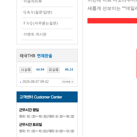
·
이용자리뷰
새롭게 선보이는 **데일리
·
Q & A (질문/답변)
·
F A Q (자주묻는질문)
·
이벤트 게시판
44.94
40.24
2026-08-07 09:42